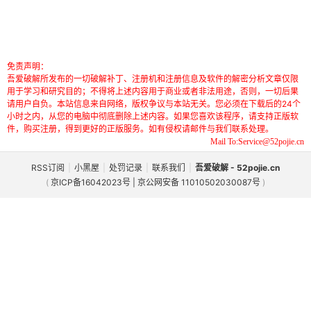
免责声明：
吾爱破解所发布的一切破解补丁、注册机和注册信息及软件的解密分析文章仅限
用于学习和研究目的；不得将上述内容用于商业或者非法用途，否则，一切后果
请用户自负。本站信息来自网络，版权争议与本站无关。您必须在下载后的24个
小时之内，从您的电脑中彻底删除上述内容。如果您喜欢该程序，请支持正版软
件，购买注册，得到更好的正版服务。如有侵权请邮件与我们联系处理。
Mail To:Service@52pojie.cn
RSS订阅
|
小黑屋
|
处罚记录
|
联系我们
|
吾爱破解 - 52pojie.cn
(
京ICP备16042023号 | 京公网安备 11010502030087号
)