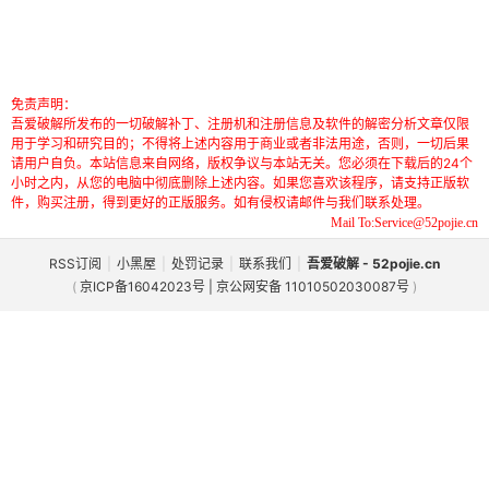
免责声明：
吾爱破解所发布的一切破解补丁、注册机和注册信息及软件的解密分析文章仅限
用于学习和研究目的；不得将上述内容用于商业或者非法用途，否则，一切后果
请用户自负。本站信息来自网络，版权争议与本站无关。您必须在下载后的24个
小时之内，从您的电脑中彻底删除上述内容。如果您喜欢该程序，请支持正版软
件，购买注册，得到更好的正版服务。如有侵权请邮件与我们联系处理。
Mail To:Service@52pojie.cn
RSS订阅
|
小黑屋
|
处罚记录
|
联系我们
|
吾爱破解 - 52pojie.cn
(
京ICP备16042023号 | 京公网安备 11010502030087号
)