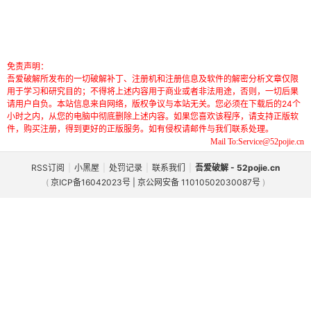
免责声明：
吾爱破解所发布的一切破解补丁、注册机和注册信息及软件的解密分析文章仅限
用于学习和研究目的；不得将上述内容用于商业或者非法用途，否则，一切后果
请用户自负。本站信息来自网络，版权争议与本站无关。您必须在下载后的24个
小时之内，从您的电脑中彻底删除上述内容。如果您喜欢该程序，请支持正版软
件，购买注册，得到更好的正版服务。如有侵权请邮件与我们联系处理。
Mail To:Service@52pojie.cn
RSS订阅
|
小黑屋
|
处罚记录
|
联系我们
|
吾爱破解 - 52pojie.cn
(
京ICP备16042023号 | 京公网安备 11010502030087号
)