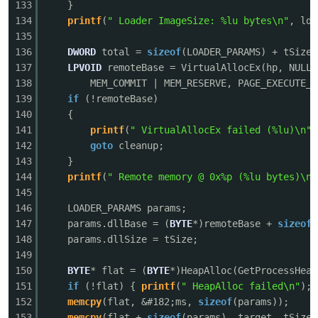
133
}
134
printf
(
" Loader ImageSize: %lu bytes\n"
, ldr
135
136
DWORD
total =
sizeof
(LOADER_PARAMS) + tSize 
137
LPVOID
remoteBase = VirtualAllocEx(hp, NULL,
138
MEM_COMMIT | MEM_RESERVE, PAGE_EXECUTE_R
139
if
(!remoteBase)
140
{
141
printf
(
" VirtualAllocEx failed (%lu)\n"
,
142
goto
cleanup;
143
}
144
printf
(
" Remote memory @ 0x%p (%lu bytes)\n"
145
146
LOADER_PARAMS params;
147
params.dllBase = (
BYTE
*)remoteBase +
sizeof
(
148
params.dllSize = tSize;
149
150
BYTE
* flat = (
BYTE
*)HeapAlloc(GetProcessHeap
151
if
(!flat) {
printf
(
" HeapAlloc failed\n"
); 
152
memcpy
(flat, &#182;ms,
sizeof
(params));
153
memcpy
(flat +
sizeof
(params), target, tSize)