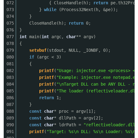
072
{ CloseHandle(h);
return
pe.th32Proc
073
}
while
(Process32Next(h, &pe));
074
}
075
CloseHandle(h);
return
0;
076
}
077
int
main(
int
argc,
char
** argv)
078
{
079
setvbuf
(stdout, NULL, _IONBF, 0);
080
if
(argc < 3)
081
{
082
printf
(
"Usage: injector.exe <process> <d
083
printf
(
"Example: injector.exe notepad.ex
084
printf
(
"\nTarget DLL can be ANY DLL - no
085
printf
(
"The loader (reflectiveloader.dll
086
return
1;
087
}
088
const
char
* proc = argv[1];
089
const
char
* dllPath = argv[2];
090
const
char
* ldrPath =
"reflectiveloader.dll"
091
printf
(
"Target: %s\n DLL: %s\n Loader: %s\n\