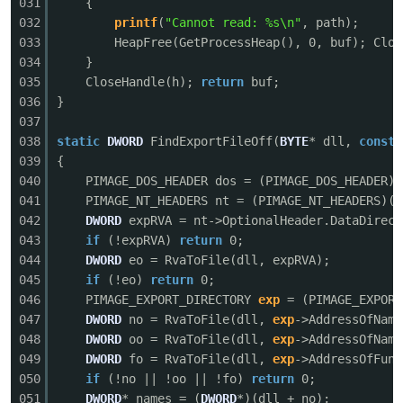
031
{
032
printf
(
"Cannot read: %s\n"
, path);
033
HeapFree(GetProcessHeap(), 0, buf); Clo
034
}
035
CloseHandle(h);
return
buf;
036
}
037
038
static
DWORD
FindExportFileOff(
BYTE
* dll,
const
039
{
040
PIMAGE_DOS_HEADER dos = (PIMAGE_DOS_HEADER)d
041
PIMAGE_NT_HEADERS nt = (PIMAGE_NT_HEADERS)(d
042
DWORD
expRVA = nt->OptionalHeader.DataDirect
043
if
(!expRVA)
return
0;
044
DWORD
eo = RvaToFile(dll, expRVA);
045
if
(!eo)
return
0;
046
PIMAGE_EXPORT_DIRECTORY
exp
= (PIMAGE_EXPORT
047
DWORD
no = RvaToFile(dll,
exp
->AddressOfName
048
DWORD
oo = RvaToFile(dll,
exp
->AddressOfName
049
DWORD
fo = RvaToFile(dll,
exp
->AddressOfFunc
050
if
(!no || !oo || !fo)
return
0;
051
DWORD
* names = (
DWORD
*)(dll + no);