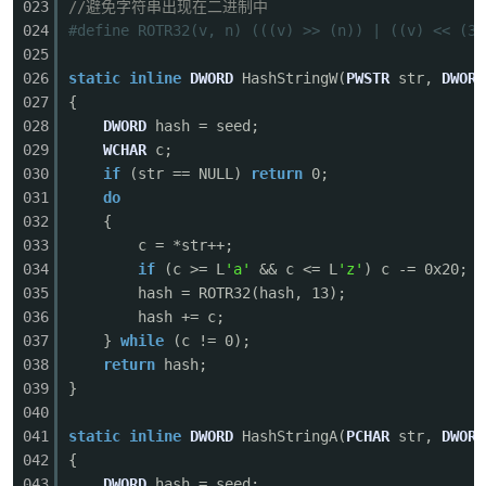
023
//避免字符串出现在二进制中
024
#define ROTR32(v, n) (((v) >> (n)) | ((v) << (32
025
026
static
inline
DWORD
HashStringW(
PWSTR
str,
DWORD
027
{
028
DWORD
hash = seed;
029
WCHAR
c;
030
if
(str == NULL)
return
0;
031
do
032
{
033
c = *str++;
034
if
(c >= L
'a'
&& c <= L
'z'
) c -= 0x20;
035
hash = ROTR32(hash, 13);
036
hash += c;
037
}
while
(c != 0);
038
return
hash;
039
}
040
041
static
inline
DWORD
HashStringA(
PCHAR
str,
DWORD
042
{
043
DWORD
hash = seed;