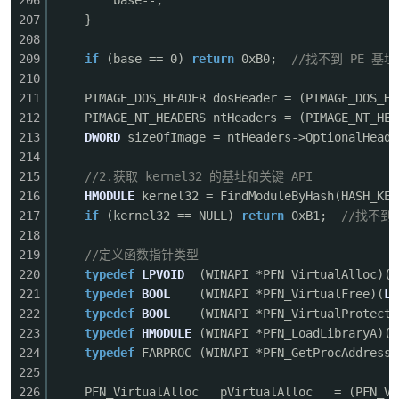
206
base--;
207
}
208
209
if
(base == 0)
return
0xB0;
//找不到 PE 基址
210
211
PIMAGE_DOS_HEADER dosHeader = (PIMAGE_DOS_HE
212
PIMAGE_NT_HEADERS ntHeaders = (PIMAGE_NT_HEA
213
DWORD
sizeOfImage = ntHeaders->OptionalHeade
214
215
//2.获取 kernel32 的基址和关键 API
216
HMODULE
kernel32 = FindModuleByHash(HASH_KER
217
if
(kernel32 == NULL)
return
0xB1;
//找不到 k
218
219
//定义函数指针类型
220
typedef
LPVOID
(WINAPI *PFN_VirtualAlloc)(
L
221
typedef
BOOL
(WINAPI *PFN_VirtualFree)(
LP
222
typedef
BOOL
(WINAPI *PFN_VirtualProtect)
223
typedef
HMODULE
(WINAPI *PFN_LoadLibraryA)(
L
224
typedef
FARPROC (WINAPI *PFN_GetProcAddress)
225
226
PFN_VirtualAlloc pVirtualAlloc = (PFN_Vir