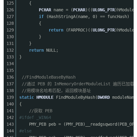
125
{
126
PCHAR
name = (
PCHAR
)((
ULONG_PTR
)hModule 
127
if
(HashStringA(name, 0) == funcHash)
128
{
129
return
(FARPROC)((
ULONG_PTR
)hModule 
130
}
131
}
132
return
NULL;
133
}
134
135
136
//FindModuleBaseByHash
137
//通过 PEB 的 InMemoryOrderModuleList 遍历已加
138
//用模块名哈希匹配，返回模块基址
139
static
HMODULE
FindModuleByHash(
DWORD
moduleName
140
{
141
//获取 PEB
142
#ifdef _WIN64
143
PMY_PEB peb = (PMY_PEB)__readgsqword(PEB_OFF
144
#else