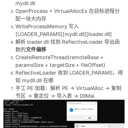
mydll.dll
OpenProcess + VirtualAllocEx 在目标进程分
cn
配一块大内存
WriteProcessMemory 写入
[LOADER_PARAMS][mydll.dll][loader.dll]
解析 loader.dll 找到 ReflectiveLoader 导出函
数的
文件偏移
CreateRemoteThread(remoteBase +
paramsSize + targetSize + fileOffset)
ReflectiveLoader 收到 LOADER_PARAMS，得
知 mydll.dll 在哪
手工 PE 加载：解析 PE → VirtualAlloc → 复制
节区 → 重定位 → 导入表 → DllMai