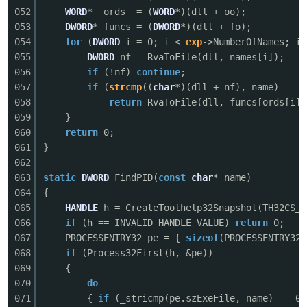
052
WORD
* ords = (
WORD
*)(dll + oo);
053
DWORD
* funcs = (
DWORD
*)(dll + fo);
054
for
(
DWORD
i = 0; i <
exp
->NumberOfNames; i+
055
DWORD
nf = RvaToFile(dll, names[i]);
056
if
(!nf)
continue
;
057
if
(
strcmp
((
char
*)(dll + nf), name) == 0
058
return
RvaToFile(dll, funcs[ords[i]]
059
}
060
return
0;
061
}
062
063
static
DWORD
FindPID(
const
char
* name)
064
{
065
HANDLE
h = CreateToolhelp32Snapshot(TH32CS_S
066
if
(h == INVALID_HANDLE_VALUE)
return
0;
067
PROCESSENTRY32 pe = {
sizeof
(PROCESSENTRY32)
068
if
(Process32First(h, &pe))
069
{
070
do
071
{
if
(_stricmp(pe.szExeFile, name) == 0)