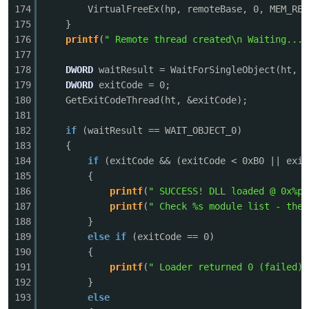
174
VirtualFreeEx(hp, remoteBase, 0, MEM_RE
175
}
176
printf
(
" Remote thread created\n Waiting...\
177
178
DWORD
waitResult = WaitForSingleObject(ht, 1
179
DWORD
exitCode = 0;
180
GetExitCodeThread(ht, &exitCode);
181
182
if
(waitResult == WAIT_OBJECT_0)
183
{
184
if
(exitCode && (exitCode < 0xB0 || exit
185
{
186
printf
(
" SUCCESS! DLL loaded @ 0x%p\
187
printf
(
" Check %s module list - the 
188
}
189
else
if
(exitCode == 0)
190
{
191
printf
(
" Loader returned 0 (failed)\
192
}
193
else