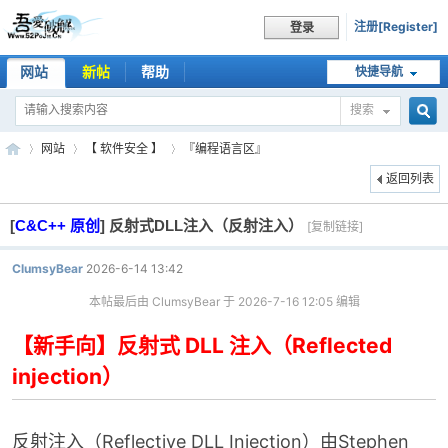
注册[Register]
登录
网站
新帖
帮助
快捷导航
搜索
搜
网站
【 软件安全 】
『编程语言区』
返回列表
[
C&C++ 原创
]
反射式DLL注入（反射注入）
索
[复制链接]
吾
»
›
›
ClumsyBear
2026-6-14 13:42
本帖最后由 ClumsyBear 于 2026-7-16 12:05 编辑
【新手向】反射式 DLL 注入（Reflected
injection）
爱
反射注入（Reflective DLL Injection）由Stephen