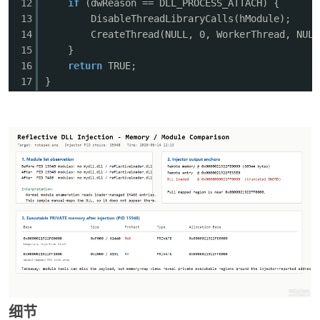
12
if
(dwReason == DLL_PROCESS_ATTACH) {
247
for
(
WORD
i = 0; i < ntHeaders->FileHeader.N
13
DisableThreadLibraryCalls(hModule);
248
{
14
CreateThread(NULL, 0, WorkerThread, NULL
249
if
(sec->SizeOfRawData > 0)
15
}
250
{
16
return
TRUE;
251
BYTE
* dst = (
BYTE
*)newImage + sec->V
17
}
252
BYTE
* src = (
BYTE
*)base + sec->Po
253
for
(
DWORD
j = 0; j < sec->SizeOfRaw
254
dst[j] = src[j];
255
}
256
else
257
{
258
//BSS节（SizeOfRawData == 0）清零
259
BYTE
* dst = (
BYTE
*)newImage + sec->V
260
for
(
DWORD
j = 0; j < sec->Misc.Virt
261
dst[j] = 0;
262
}
263
}
264
265
//4.处理基址重定位
266
ULONG_PTR
delta = (
ULONG_PTR
)newImage - ntHe
细节
267