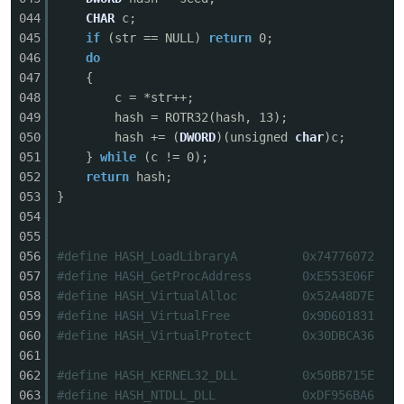
044
CHAR
c;
045
if
(str == NULL)
return
0;
046
do
047
{
048
c = *str++;
049
hash = ROTR32(hash, 13);
050
hash += (
DWORD
)(unsigned
char
)c;
051
}
while
(c != 0);
052
return
hash;
053
}
054
055
056
#define HASH_LoadLibraryA 0x74776072
057
#define HASH_GetProcAddress 0xE553E06F
058
#define HASH_VirtualAlloc 0x52A48D7E
059
#define HASH_VirtualFree 0x9D601831
060
#define HASH_VirtualProtect 0x30DBCA36
061
062
#define HASH_KERNEL32_DLL 0x50BB715E
063
#define HASH_NTDLL_DLL 0xDF956BA6