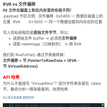
RVA vs 文件偏移
268
if
(delta != 0)
PE 文件在磁盘上和在内存里的布局不同！
269
{
270
IMAGE_DATA_DIRECTORY relocDir =
.payload 节区示例: 文件偏移 0x0400 — 数据在磁盘上的
271
ntHeaders->OptionalHeader.DataDirect
位置 RVA 0x1000 — 同一个数据加载到内存后的位置
272
if
(relocDir.Size > 0)
273
{
写入目标进程的是
原始文件字节
，所以：
274
PIMAGE_BASE_RELOCATION reloc =
读原始文件 buffer → 必须用
文件偏移
275
(PIMAGE_BASE_RELOCATION)((
ULONG_
读取 newImage（已映射的） → 用 RVA
276
ULONG_PTR
relocEnd = (
ULONG_PTR
)relo
277
我们的 RvaToFile() 通过节表做转换：
278
while
((
ULONG_PTR
)reloc < relocEnd &
文件偏移 = 节.PointerToRawData + (RVA -
279
{
节.VirtualAddress)
280
DWORD
count = (reloc->SizeOfBlo
281
WORD
* entries = (
WORD
*)((
BYTE
*)
API 哈希
282
为什么不直接写 "VirtualAlloc"？因为字符串会留在 .rdata
283
for
(
DWORD
i = 0; i < count; i++
节，静态分析一眼就能看到。改用哈希：
284
{
285
WORD
entry = entries[i];
[C]
纯文本查看
复制代码
286
WORD
type = entry >> 12;
287
WORD
offset = entry & 0xFFF;
?
1
#define HASH_VirtualAlloc 0x52A48D7E