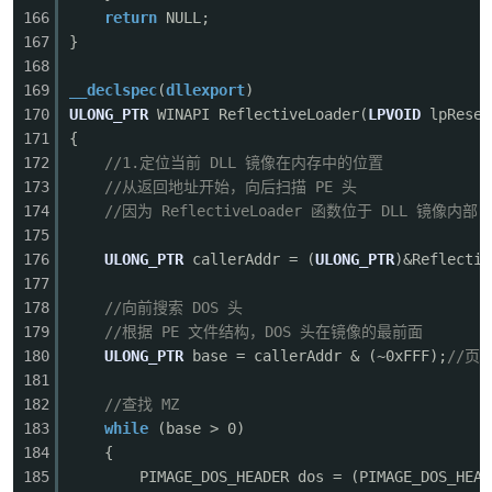
166
return
NULL;
167
}
168
169
__declspec
(
dllexport
)
170
ULONG_PTR
WINAPI ReflectiveLoader(
LPVOID
lpReser
171
{
172
//1.定位当前 DLL 镜像在内存中的位置
173
//从返回地址开始，向后扫描 PE 头
174
//因为 ReflectiveLoader 函数位于 DLL 镜像内部
175
176
ULONG_PTR
callerAddr = (
ULONG_PTR
)&Reflectiv
177
178
//向前搜索 DOS 头
179
//根据 PE 文件结构，DOS 头在镜像的最前面
180
ULONG_PTR
base = callerAddr & (~0xFFF);
//页
181
182
//查找 MZ
183
while
(base > 0)
184
{
185
PIMAGE_DOS_HEADER dos = (PIMAGE_DOS_HEAD