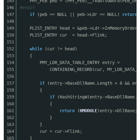
145
PMY_PEB peb = (PMY_PEB)__readfsdword(PEB_OFF
146
#endif
147
if
(peb == NULL || peb->Ldr == NULL)
return
148
149
PLIST_ENTRY head = &peb->Ldr->InMemoryOrderM
150
PLIST_ENTRY cur = head->Flink;
151
152
while
(cur != head)
153
{
154
PMY_LDR_DATA_TABLE_ENTRY entry =
155
CONTAINING_RECORD(cur, MY_LDR_DATA_T
156
157
if
(entry->BaseDllName.Length > 0 && ent
158
{
159
if
(HashStringW(entry->BaseDllName.B
160
{
161
return
(
HMODULE
)entry->DllBase;
162
}
163
}
164
cur = cur->Flink;
165
}