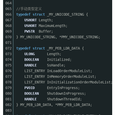
064
065
//手动类型定义
066
typedef
struct
_MY_UNICODE_STRING {
067
USHORT
Length;
068
USHORT
MaximumLength;
069
PWSTR
Buffer;
070
} MY_UNICODE_STRING, *PMY_UNICODE_STRING;
071
072
typedef
struct
_MY_PEB_LDR_DATA {
073
ULONG
Length;
074
BOOLEAN
Initialized;
075
HANDLE
SsHandle;
076
LIST_ENTRY InLoadOrderModuleList;
077
LIST_ENTRY InMemoryOrderModuleList;
078
LIST_ENTRY InInitializationOrderModuleList;
079
PVOID
EntryInProgress;
080
BOOLEAN
ShutdownInProgress;
081
HANDLE
ShutdownThreadId;
082
} MY_PEB_LDR_DATA, *PMY_PEB_LDR_DATA;
083