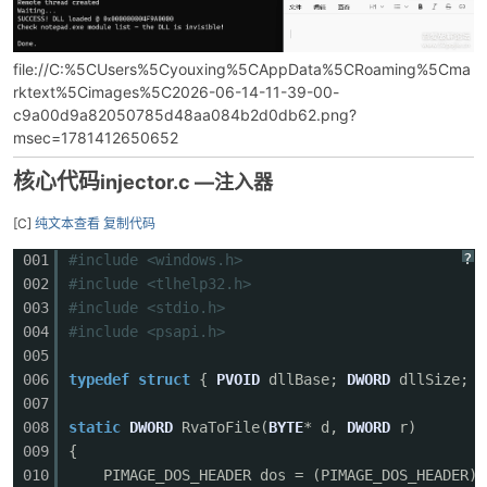
file://C:%5CUsers%5Cyouxing%5CAppData%5CRoaming%5Cma
rktext%5Cimages%5C2026-06-14-11-39-00-
c9a00d9a82050785d48aa084b2d0db62.png?
msec=1781412650652
核心代码
injector.c —
注入器
[C]
纯文本查看
复制代码
?
001
#include <windows.h>
002
#include <tlhelp32.h>
003
#include <stdio.h>
004
#include <psapi.h>
005
006
typedef
struct
{
PVOID
dllBase;
DWORD
dllSize; }
007
008
static
DWORD
RvaToFile(
BYTE
* d,
DWORD
r)
009
{
010
PIMAGE_DOS_HEADER dos = (PIMAGE_DOS_HEADER)d