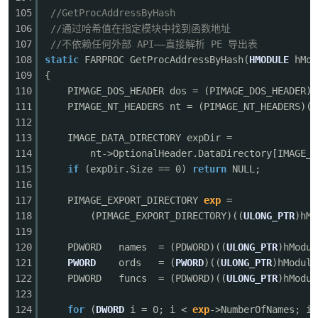
105
//GetProcAddressByHash
106
//通过哈希值在指定模块中找到函数地址
107
//不依赖任何外部 API——直接解析 PE 导出表
108
static
FARPROC GetProcAddressByHash(
HMODULE
hMo
109
{
110
PIMAGE_DOS_HEADER dos = (PIMAGE_DOS_HEADER)h
111
PIMAGE_NT_HEADERS nt = (PIMAGE_NT_HEADERS)((
112
113
IMAGE_DATA_DIRECTORY expDir =
114
nt->OptionalHeader.DataDirectory[IMAGE_D
115
if
(expDir.Size == 0)
return
NULL;
116
117
PIMAGE_EXPORT_DIRECTORY
exp
=
118
(PIMAGE_EXPORT_DIRECTORY)((
ULONG_PTR
)hMo
119
120
PDWORD names = (PDWORD)((
ULONG_PTR
)hModu
121
PWORD
ords = (
PWORD
)((
ULONG_PTR
)hModul
122
PDWORD funcs = (PDWORD)((
ULONG_PTR
)hModu
123
124
for
(
DWORD
i = 0; i <
exp
->NumberOfNames; i+