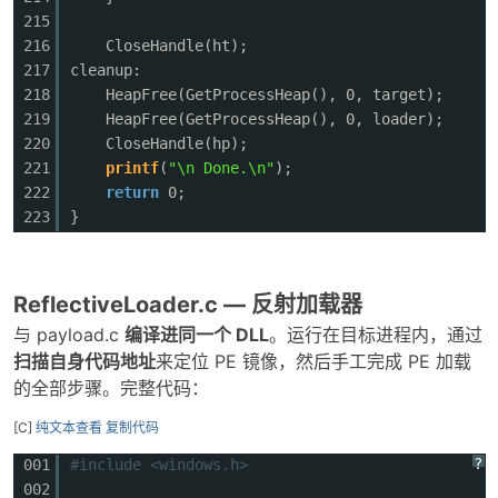
215
216
CloseHandle(ht);
217
cleanup:
218
HeapFree(GetProcessHeap(), 0, target);
219
HeapFree(GetProcessHeap(), 0, loader);
220
CloseHandle(hp);
221
printf
(
"\n Done.\n"
);
222
return
0;
223
}
ReflectiveLoader.c — 反射加载器
与 payload.c
编译进同一个 DLL
。运行在目标进程内，通过
扫描自身代码地址
来定位 PE 镜像，然后手工完成 PE 加载
的全部步骤。完整代码
：
[C]
纯文本查看
复制代码
?
001
#include <windows.h>
002