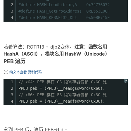
288
2
#define HASH_LoadLibraryA 0x74776072
289
if
(type == RELOC_TYPE)
3
#define HASH_GetProcAddress 0xE553E06F
290
{
4
#define HASH_KERNEL32_DLL 0x50BB715E
291
ULONG_PTR
* patchAddr =
292
(
ULONG_PTR
*)((
ULONG_
293
*patchAddr += delta;
294
}
哈希算法：ROTR13 + djb2变体。
注意：函数名用
295
}
HashA（ASCII），模块名用 HashW（Unicode）
296
reloc = (PIMAGE_BASE_RELOCATION)
PEB 遍历
297
}
298
}
[C]
纯文本查看
复制代码
299
}
300
?
1
// x64: PEB 存在 GS 段寄存器偏移 0x60 处
301
//5.修复导入表
2
PPEB peb = (PPEB)__readgsqword(0x60);
302
IMAGE_DATA_DIRECTORY importDir =
3
// x86: PEB 存在 FS 段寄存器偏移 0x30 处
303
ntHeaders->OptionalHeader.DataDirectory[
4
PPEB peb = (PPEB)__readfsdword(0x30);
304
if
(importDir.Size > 0)
305
{
306
PIMAGE_IMPORT_DESCRIPTOR imp =
307
(PIMAGE_IMPORT_DESCRIPTOR)((
ULONG_PT
拿到 PEB 后，遍历 PEB->Ldr-