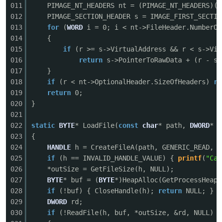
011
PIMAGE_NT_HEADERS nt = (PIMAGE_NT_HEADERS)(d
012
PIMAGE_SECTION_HEADER s = IMAGE_FIRST_SECTIO
013
for
(
WORD
i = 0; i < nt->FileHeader.NumberOf
014
{
015
if
(r >= s->VirtualAddress && r < s->Vir
016
return
s->PointerToRawData + (r - s-
017
}
018
if
(r < nt->OptionalHeader.SizeOfHeaders)
re
019
return
0;
020
}
021
022
static
BYTE
* LoadFile(
const
char
* path,
DWORD
* o
023
{
024
HANDLE
h = CreateFileA(path, GENERIC_READ, F
025
if
(h == INVALID_HANDLE_VALUE) {
printf
(
"Can
026
*outSize = GetFileSize(h, NULL);
027
BYTE
* buf = (
BYTE
*)HeapAlloc(GetProcessHeap(
028
if
(!buf) { CloseHandle(h);
return
NULL; }
029
DWORD
rd;
030
if
(!ReadFile(h, buf, *outSize, &rd, NULL) |