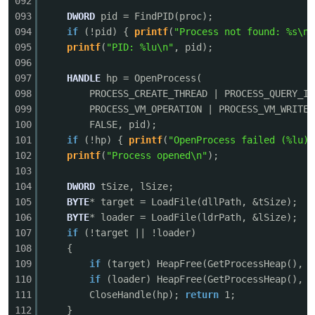
092
093
DWORD
pid = FindPID(proc);
094
if
(!pid) {
printf
(
"Process not found: %s\n"
095
printf
(
"PID: %lu\n"
, pid);
096
097
HANDLE
hp = OpenProcess(
098
PROCESS_CREATE_THREAD | PROCESS_QUERY_IN
099
PROCESS_VM_OPERATION | PROCESS_VM_WRITE 
100
FALSE, pid);
101
if
(!hp) {
printf
(
"OpenProcess failed (%lu)\
102
printf
(
"Process opened\n"
);
103
104
DWORD
tSize, lSize;
105
BYTE
* target = LoadFile(dllPath, &tSize);
106
BYTE
* loader = LoadFile(ldrPath, &lSize);
107
if
(!target || !loader)
108
{
109
if
(target) HeapFree(GetProcessHeap(), 0
110
if
(loader) HeapFree(GetProcessHeap(), 0
111
CloseHandle(hp);
return
1;
112
}