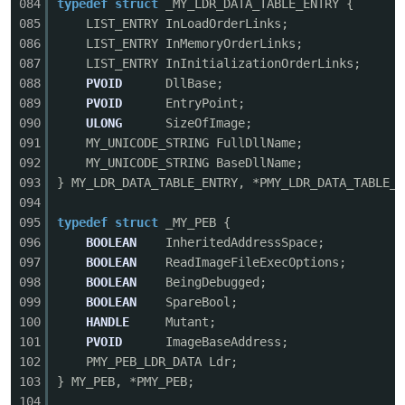
084
typedef
struct
_MY_LDR_DATA_TABLE_ENTRY {
085
LIST_ENTRY InLoadOrderLinks;
086
LIST_ENTRY InMemoryOrderLinks;
087
LIST_ENTRY InInitializationOrderLinks;
088
PVOID
DllBase;
089
PVOID
EntryPoint;
090
ULONG
SizeOfImage;
091
MY_UNICODE_STRING FullDllName;
092
MY_UNICODE_STRING BaseDllName;
093
} MY_LDR_DATA_TABLE_ENTRY, *PMY_LDR_DATA_TABLE_E
094
095
typedef
struct
_MY_PEB {
096
BOOLEAN
InheritedAddressSpace;
097
BOOLEAN
ReadImageFileExecOptions;
098
BOOLEAN
BeingDebugged;
099
BOOLEAN
SpareBool;
100
HANDLE
Mutant;
101
PVOID
ImageBaseAddress;
102
PMY_PEB_LDR_DATA Ldr;
103
} MY_PEB, *PMY_PEB;
104