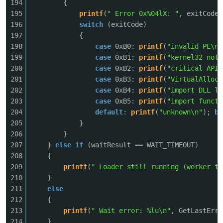
194
{
195
printf
(
" Error 0x%04lX: "
, exitCode)
196
switch
(exitCode)
197
{
198
case
0xB0:
printf
(
"invalid PE\n"
199
case
0xB1:
printf
(
"kernel32 not 
200
case
0xB2:
printf
(
"critical API 
201
case
0xB3:
printf
(
"VirtualAlloc 
202
case
0xB4:
printf
(
"import DLL lo
203
case
0xB5:
printf
(
"import functi
204
default
:
printf
(
"unknown\n"
);
br
205
}
206
}
207
}
else
if
(waitResult == WAIT_TIMEOUT)
208
{
209
printf
(
" Loader still running (worker th
210
}
211
else
212
{
213
printf
(
" Wait error: %lu\n"
, GetLastErro
214
}