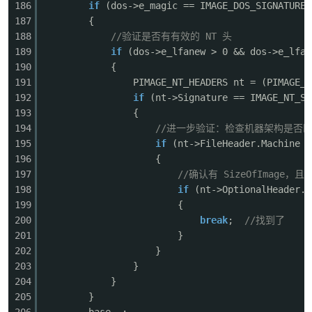
186
if
(dos->e_magic == IMAGE_DOS_SIGNATURE)
187
{
188
//验证是否有有效的 NT 头
189
if
(dos->e_lfanew > 0 && dos->e_lfan
190
{
191
PIMAGE_NT_HEADERS nt = (PIMAGE_N
192
if
(nt->Signature == IMAGE_NT_SI
193
{
194
//进一步验证：检查机器架构是否
195
if
(nt->FileHeader.Machine =
196
{
197
//确认有 SizeOfImage，且 
198
if
(nt->OptionalHeader.S
199
{
200
break
;
//找到了
201
}
202
}
203
}
204
}
205
}