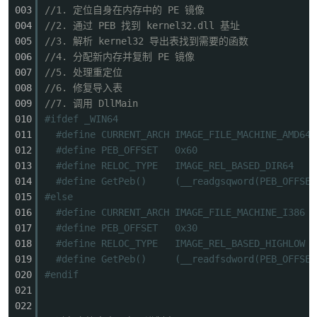
003
//1. 定位自身在内存中的 PE 镜像
004
//2. 通过 PEB 找到 kernel32.dll 基址
005
//3. 解析 kernel32 导出表找到需要的函数
006
//4. 分配新内存并复制 PE 镜像
007
//5. 处理重定位
008
//6. 修复导入表
009
//7. 调用 DllMain
010
#ifdef _WIN64
011
#define CURRENT_ARCH IMAGE_FILE_MACHINE_AMD64
012
#define PEB_OFFSET 0x60
013
#define RELOC_TYPE IMAGE_REL_BASED_DIR64
014
#define GetPeb() (__readgsqword(PEB_OFFSET
015
#else
016
#define CURRENT_ARCH IMAGE_FILE_MACHINE_I386
017
#define PEB_OFFSET 0x30
018
#define RELOC_TYPE IMAGE_REL_BASED_HIGHLOW
019
#define GetPeb() (__readfsdword(PEB_OFFSET
020
#endif
021
022