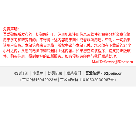
免责声明：
吾爱破解所发布的一切破解补丁、注册机和注册信息及软件的解密分析文章仅限
用于学习和研究目的；不得将上述内容用于商业或者非法用途，否则，一切后果
请用户自负。本站信息来自网络，版权争议与本站无关。您必须在下载后的24个
小时之内，从您的电脑中彻底删除上述内容。如果您喜欢该程序，请支持正版软
件，购买注册，得到更好的正版服务。如有侵权请邮件与我们联系处理。
Mail To:Service@52pojie.cn
RSS订阅
|
小黑屋
|
处罚记录
|
联系我们
|
吾爱破解 - 52pojie.cn
(
京ICP备16042023号 | 京公网安备 11010502030087号
)