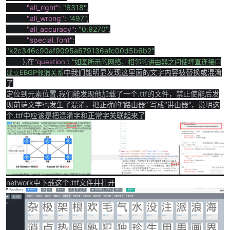
"all_right"
:
"6318"
,
"all_wrong"
:
"497"
,
"all_accuracy"
:
"0.9270"
,
"special_font"
:
"k2c346c90af9095a679136afc00d5b6b2"
},
在
"question"
:
"
如图所示的网络，相邻的讲由器之间使坏直连接口
中我们能明显发现这里面的文字内容被替换或混淆
建立
EBGP
邻消关系
了
定位到元素位置,我们能发现他加载了一个.ttf的文件，禁止使能后发
现前端文字也发生了混淆，把正确的“路由器” 写成“讲由器“，说明这
个.ttf中应该是把混淆字和正常字关联起来了
network中下载这个.ttf文件并打开