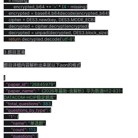
if
missing:
encrypted_b64 +=
'='
* (
4
- missing)
cn
encrypted = base64.b64decode(encrypted_b64)
cipher = DES3.new(key, DES3.MODE_ECB)
decrypted = cipher.decrypt(encrypted)
decrypted = unpad(decrypted, DES3.block_size)
return
decrypted.decode(
'utf-8'
)
3.题目混淆
题目详细内容解析出来就以下json的格式
{
"paper_id"
:
"26845979"
,
"paper_name"
:
"
《
2026
年最新
-
含解析》华为数通
H12-831-
DATACOM-HCIP
稳定题库
"
,
"total_questions"
:
383
,
"questions_by_type"
: {
"1"
: {
"name"
:
"
单选题
"
,
"count"
:
113
,
"questions"
: [