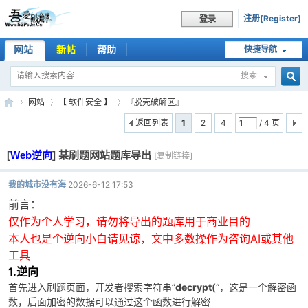
注册[Register]
登录
网站
新帖
帮助
快捷导航
搜索
搜
网站
【 软件安全 】
『脱壳破解区』
返回列表
1
2
4
/ 4 页
[
Web逆向
]
某刷题网站题库导出
索
[复制链接]
吾
»
›
›
我的城市没有海
2026-6-12 17:53
前言：
请勿将导出的题库用于商业目的
仅作为个人学习，
本人也是个逆向小白请见谅，文中多数操作为咨询AI或其他
工具
1.逆向
首先进入刷题页面，开发者搜索字符串”
decrypt(
“，这是一个解密函
爱
数，后面加密的数据可以通过这个函数进行解密