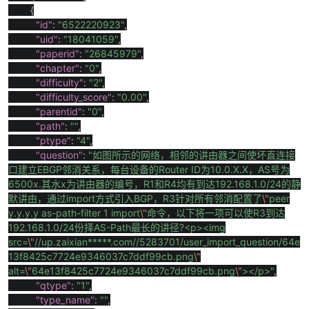
{
"id"
:
"6522220923"
,
"uid"
:
"18041059"
,
"paperid"
:
"26845979"
,
"chapter"
:
"0"
,
"difficulty"
:
"2"
,
"difficulty_score"
:
"0.00"
,
"parentid"
:
"0"
,
"path"
:
""
,
"ptype"
:
"4"
,
"question"
:
"
如图所示的网络，相邻的讲由器之间使坏直连接
口建立
EBGP
邻消关系，每台设备的
Router ID
为
10.0.X.X
，
AS
号为
6500x.
其水
x
为讲由器的编号，
R1
和
R4
均有到达
192.168.1.0/24
的静
默讲由，通过
import
方式引入
BGP
，
R3
针对所有邻消配置了
\"
peer
y.y.y.y as-path-filter 1 import
\"
命令，以下将一项可以使
R3
到达
192.168.1.0/24
份择
AS-Path
最长的讲径
?<p><img
src=
\"
//up.zaixian*****.com//5283701/user_import_question/64e
13f8425c7724e9346037c7ddf99cb.png
\"
alt=
\"
64e13f8425c7724e9346037c7ddf99cb.png
\"
></p>"
,
"qtype"
:
"1"
,
"type_name"
:
""
,