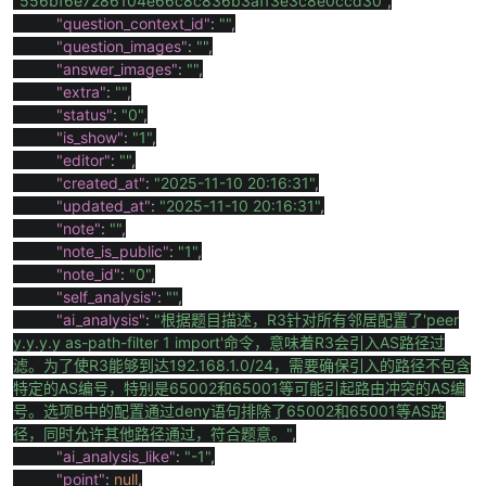
"556bf6e7286104e66c8c836b3aff3e3c8e0ccd30"
,
"question_context_id"
:
""
,
"question_images"
:
""
,
"answer_images"
:
""
,
"extra"
:
""
,
"status"
:
"0"
,
"is_show"
:
"1"
,
"editor"
:
""
,
"created_at"
:
"2025-11-10 20:16:31"
,
"updated_at"
:
"2025-11-10 20:16:31"
,
"note"
:
""
,
"note_is_public"
:
"1"
,
"note_id"
:
"0"
,
"self_analysis"
:
""
,
"ai_analysis"
:
"
根据题目描述，
R3
针对所有邻居配置了
'peer
y.y.y.y as-path-filter 1 import'
命令，意味着
R3
会引入
AS
路径过
滤。为了使
R3
能够到达
192.168.1.0/24
，需要确保引入的路径不包含
特定的
AS
编号，特别是
65002
和
65001
等可能引起路由冲突的
AS
编
号。选项
B
中的配置通过
deny
语句排除了
65002
和
65001
等
AS
路
径，同时允许其他路径通过，符合题意。
"
,
"ai_analysis_like"
:
"-1"
,
"point"
:
null
,