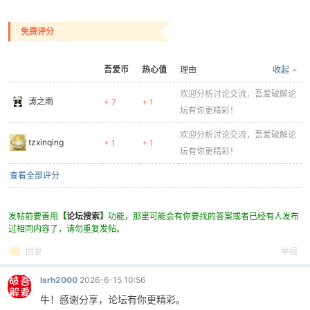
免费评分
吾爱币
热心值
理由
收起
欢迎分析讨论交流，吾爱破解论
涛之雨
+ 7
+ 1
坛有你更精彩！
欢迎分析讨论交流，吾爱破解论
tzxinqing
+ 1
+ 1
坛有你更精彩！
查看全部评分
发帖前要善用
【
论坛搜索
】
功能，那里可能会有你要找的答案或者已经有人发布
过相同内容了，请勿重复发帖。
回复
举报
lsrh2000
2026-6-15 10:56
牛！感谢分享，论坛有你更精彩。