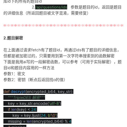
库id下的所有的题目id
2.
参数是题目的id，返回是题目
/api/questions/ids
的详细信息（所返回题目被文字混淆，需要修复）
po
2.题目解密
在上面通过请求fetch有了题目id，再通过ids有了题目的详细信息，
但都是被加密过的，只需要用到第一次字符串搜索到的函数解密
下面是我用ai写的一段解密函数，可以参考（可用于实际解密），题
目id和题目内容用的一样方法
参数1：密文
参数2：密钥（断点后返回找o的值）
jie.
def
decrypt
(encrypted_b64, key_str):
"""TripleDES
解密
"""
key = key_str.encode(
'utf-8'
)
if
len
(key) <
24
:
key = key.ljust(
24
,
b'
\0
'
)
missing =
len
(encrypted_b64) %
4