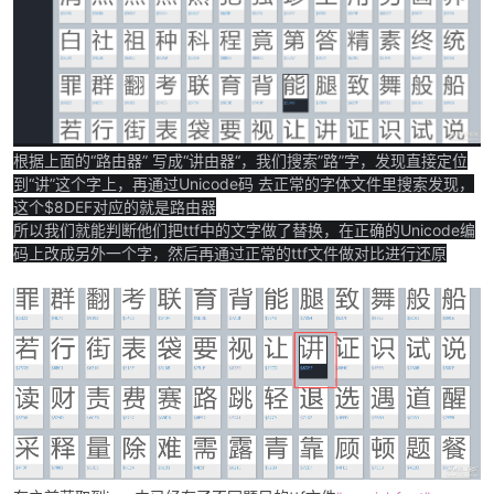
根据上面的“路由器” 写成“讲由器“，我们搜索”路”字，发现直接定位
到“讲”这个字上，再通过Unicode码 去正常的字体文件里搜索发现，
这个$8DEF对应的就是路由器
所以我们就能判断他们把ttf中的文字做了替换，在正确的Unicode编
码上改成另外一个字，然后再通过正常的ttf文件做对比进行还原