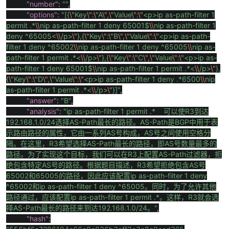
"number"
:
""
,
"options"
:
"[{
\"
Key
\"
:
\"
A
\"
,
\"
Value
\"
:
\"
<p>ip as-path-filter 1
permit .*
\\
nip as-path-filter 1 deny 65001$
\\
nip as-path-filter 1
deny ^65005<
\\
/p>
\"
},{
\"
Key
\"
:
\"
B
\"
,
\"
Value
\"
:
\"
<p>ip as-path-
filter 1 deny ^65002
\\
nip as-path-filter 1 deny ^65005
\\
nip as-
path-filter 1 permit .*<
\\
/p>
\"
},{
\"
Key
\"
:
\"
C
\"
,
\"
Value
\"
:
\"
<p>ip as-
path-filter 1 deny 65001$
\\
nip as-path-filter 1 permit .*<
\\
/p>
\"
},
{
\"
Key
\"
:
\"
D
\"
,
\"
Value
\"
:
\"
<p>ip as-path-filter 1 deny .*6500
\\
nip
as-path-filter 1 permit .*<
\\
/p>
\"
}]"
,
"answer"
:
"B"
,
"analysis"
:
"ip as-path-filter 1 permit .*
可以使
R3
到达
192.168.1.0/24
选择
AS-Path
最长的路径。
AS-Path
是
BGP
中用于表
示路由路径的属性，它由一系列
AS
号构成，
AS
号之间使用空格分
隔。在这里，
R3
希望选择
AS-Path
最长的路径，即
AS
号数量最多的
路径。为了实现这个目标，我们可以在
R3
上配置
AS-Path
过滤器，拒
绝包含特定
AS
号的路径。根据题目描述，
R3
希望拒绝包含
AS
号
65002
和
65005
的路径，因此应该配置
ip as-path-filter 1 deny
^65002
和
ip as-path-filter 1 deny ^65005
。同时，为了允许其他
路径通过，应该配置
ip as-path-filter 1 permit .*
。这样，
R3
就会选
择
AS-Path
最长的路径来到达
192.168.1.0/24
。
"
,
"hash"
: