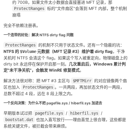
约 700B，如果文件太小数据会直接塞进 MFT 记录，那
标的"文件扇区"会落到 MFT 内部，整个机制
ProtectRanges
崩塌
完全不依赖注册表。
一个连带的好处：解决 NTFS dirty flag 问题
的机制不只用于状态文件。还有一个隐蔽的坑：
ProtectRanges
NTFS 的
元数据（MFT 记录 #3）维护着 dirty flag
，干净
$Volume
关机时 NTFS 会清这个 flag。如果这个写入被重定向，物理磁盘上的
dirty bit 永远停在保护开启那一刻。
几次重启后，Windows 累计判
定"未干净关机"，会触发 WinRE 修复模式
。
解决方法很对称：把 MFT #3 主区与
的对应镜像两个扇
$MFTMirr
区也加入
。一共两段，再加状态文件的一两段，
ProtectRanges
总数不超过 4 段，远在 8 段上限之内。
一个反向决策：为什么不把 pagefile.sys / hiberfil.sys 加进去
早期版本试过把
/
/
pagefile.sys
hiberfil.sys
也加入直写放行——理由直觉上很合理，这些都是
bootstat.dat
系统关键文件，被拦截会带来麻烦。