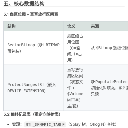
五、核心数据结构
5.1 扇区位图 + 直写放行区间表
结构
含义
来源
扇区级占
用位图
（
SectorBitmap
QH_BITMAP
从
簇级位
（0=空
$Bitmap
薄包装）
闲, 1=占
用）
直写放行
扇区区间
（状态文
QHPopulateProtec
（嵌入
ProtectRanges[8]
件 +
初始化时填充，IRP
）
DEVICE_EXTENSION
$Volume
只读
MFT#3
主/镜）
5.2 偏移记录表（重定向映射表）
实现
：
（Splay 树，O(log N) 查找）
RTL_GENERIC_TABLE