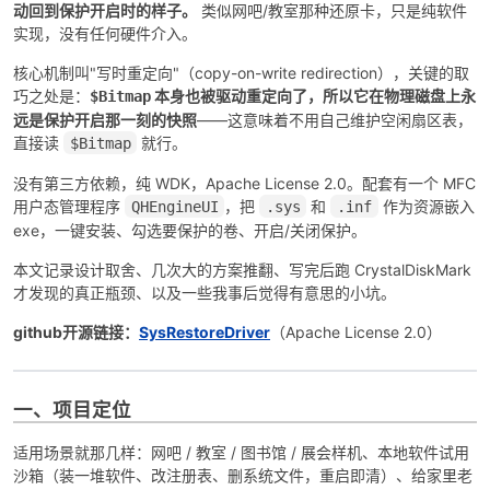
动回到保护开启时的样子。
类似网吧/教室那种还原卡，只是纯软件
实现，没有任何硬件介入。
核心机制叫"写时重定向"（copy-on-write redirection），关键的取
巧之处是：
本身也被驱动重定向了，所以它在物理磁盘上永
$Bitmap
远是保护开启那一刻的快照
——这意味着不用自己维护空闲扇区表，
直接读
就行。
$Bitmap
-
没有第三方依赖，纯 WDK，Apache License 2.0。配套有一个 MFC
用户态管理程序
，把
和
作为资源嵌入
QHEngineUI
.sys
.inf
exe，一键安装、勾选要保护的卷、开启/关闭保护。
本文记录设计取舍、几次大的方案推翻、写完后跑 CrystalDiskMark
才发现的真正瓶颈、以及一些我事后觉得有意思的小坑。
github开源链接：
SysRestoreDriver
（Apache License 2.0）
52
一、项目定位
适用场景就那几样：网吧 / 教室 / 图书馆 / 展会样机、本地软件试用
沙箱（装一堆软件、改注册表、删系统文件，重启即清）、给家里老