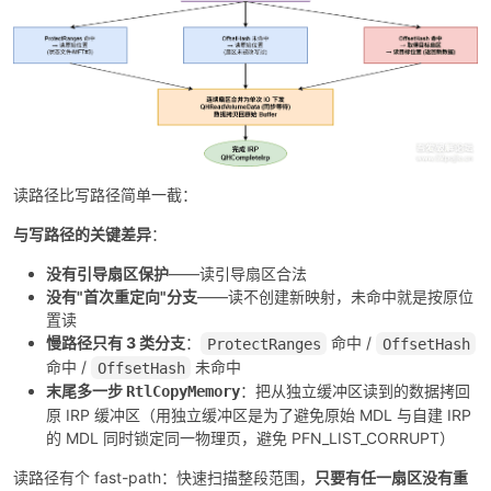
读路径比写路径简单一截：
与写路径的关键差异
：
没有引导扇区保护
——读引导扇区合法
没有"首次重定向"分支
——读不创建新映射，未命中就是按原位
置读
慢路径只有 3 类分支
：
命中 /
ProtectRanges
OffsetHash
命中 /
未命中
OffsetHash
末尾多一步
：把从独立缓冲区读到的数据拷回
RtlCopyMemory
原 IRP 缓冲区（用独立缓冲区是为了避免原始 MDL 与自建 IRP
的 MDL 同时锁定同一物理页，避免 PFN_LIST_CORRUPT）
读路径有个 fast-path：快速扫描整段范围，
只要有任一扇区没有重