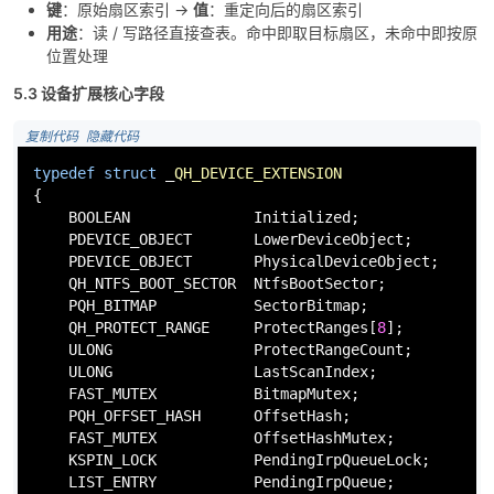
键
：原始扇区索引 →
值
：重定向后的扇区索引
用途
：读 / 写路径直接查表。命中即取目标扇区，未命中即按原
位置处理
5.3 设备扩展核心字段
 复制代码
 隐藏代码
typedef
struct
 _
QH_DEVICE_EXTENSION
{
    BOOLEAN              Initialized;              
    PDEVICE_OBJECT       LowerDeviceObject;        
    PDEVICE_OBJECT       PhysicalDeviceObject;     
/
    QH_NTFS_BOOT_SECTOR  NtfsBootSector;           
    PQH_BITMAP           SectorBitmap;             
    QH_PROTECT_RANGE     ProtectRanges[
8
];         
    ULONG                ProtectRangeCount;

    ULONG                LastScanIndex;            
/
    FAST_MUTEX           BitmapMutex;

    PQH_OFFSET_HASH      OffsetHash;               
    FAST_MUTEX           OffsetHashMutex;

    KSPIN_LOCK           PendingIrpQueueLock;

    LIST_ENTRY           PendingIrpQueue;
