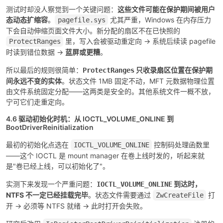
测试时却没人察觉到一个关键问题：
这些文件可能在保护期间被用户
态动态扩缩容
。
尤其严重，Windows 在内存压力
pagefile.sys
下会自动伸缩页面文件大小。新分配的扇区不在已快照的
里，写入会被驱动重定向 → 系统后续读 pagefile
ProtectRanges
时读到错位数据 →
蓝屏或更糟
。
所以最后的规则很简单：
只收录扇区位置在保护期
ProtectRanges
间永远不变的实体
。状态文件 1MB 固定不动，MFT 元数据物理位置
由文件系统固定分配——这两类是安全的。其他系统文件一概不放，
宁可它们走重定向。
4.6 驱动初始化时机：从 IOCTL_VOLUME_ONLINE 到
BootDriverReinitialization
最初的初始化点选在
控制码处理函数里
IOCTL_VOLUME_ONLINE
——这个 IOCTL 是 mount manager 在卷上线时发的，听起来就
是"卷已经上线，可以初始化了"。
实测下来发现一个严重问题：
到达时，
IOCTL_VOLUME_ONLINE
NTFS 不一定已经挂载完毕
。状态文件需要通过
打
ZwCreateFile
开 → 必须等 NTFS 就绪 → 此时打开会失败。