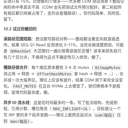
实测只有 +5%，比想象的少很多——大多数 CDM 测试场景下整段空
闲的命中率其实不高（CDM 会先把测试文件预分配好，第二轮起所
有扇区都已经被占用了，走的全是慢路径）。但代码简单、风险低、
留下。
10.2 试过但撤回的
读路径范围短路
：想法跟写路径对称——整段都没重定向就直接透
传。结果 SEQ Q1 Read 反而退化 5–11%，没完全搞清楚原因，可能
是
大范围扫一遍比按需逐扇区还慢？读本来损失就只
QHHashGet
有几个百分点，不值得为这点不确定性引入修改，撤了。
慢路径锁合并
：每个扇区原本要抢 3-4 次 mutex（
BitmapMutex
测占用 → 释放 →
查 hash → 释放 → ...），合
OffsetHashMutex
并成一次大临界区。理论上应该有提升，结果 CDM 测下来完全没变
化。
在这台 NVMe 上太便宜了，锁切换根本不是瓶
FAST_MUTEX
颈。徒增代码复杂度，撤。
异步 IO 流水线
：这是花时间最多的一条。写了批次结构、完成例
程、引用计数、槽位限流（
），目标是让一个
MAX_INFLIGHT=16
写 IRP 里的多个段并发跑——理论上能把总延迟从
压
sum(每段)
到
。
max(每段)