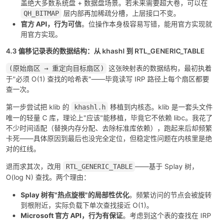
盖绝大多数系统盘 + 数据盘场景。若未来需要超大卷，可以在
层内部再加稀疏分槽，上层接口不变。
QH_BITMAP
官方 API，行为可信
。位操作本身极容易写错，能用官方实现就
用官方实现。
4.3 偏移记录表的数据结构：从 khashl 到 RTL_GENERIC_TABLE
这张映射表的数据结构，最初执着
(原始扇区 → 重定向目标扇区)
于"必须 O(1) 查找的哈希表"——毕竟读写 IRP 路径上每个扇区都要
查一次。
第一步尝试把 klib 的
移植到内核态。klib 是一套头文件
khashl.h
唯一的轻量 C 库，理论上"应该"能移植，毕竟它不依赖 libc。我花了
不少时间适配（替换内存分配、去除标准库依赖），跑起来后却频繁
卡死——具体原因到最后也没完全定位，但稳定性问题在内核里是绝
对的红线。
退而求其次，改用
——基于 Splay 树，
RTL_GENERIC_TABLE
O(log N) 查找。两个理由：
Splay 树有"热点旋根"的局部性优化
。频繁访问的节点会被旋转
到根附近，实际负载下单次查找接近 O(1)。
Microsoft 官方 API，行为有保证
。考虑到这个表的查找在 IRP