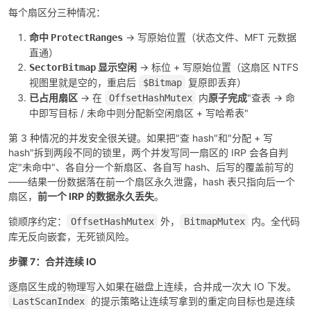
每个扇区分三种情况：
命中
→ 写原始位置（状态文件、MFT 元数据
ProtectRanges
直通）
显示空闲
→ 标位 + 写原始位置（这扇区 NTFS
SectorBitmap
视图里就是空的，重启后
复原即丢弃）
$Bitmap
已占用扇区
→ 在
内
原子完成
"查表 → 命
OffsetHashMutex
中即写目标 / 未命中则分配新空闲扇区 + 写哈希表"
第 3 种情况的并发安全很关键。如果把"查 hash"和"分配 + 写
hash"拆到两段不同的锁里，两个并发写同一扇区的 IRP 会各自判
定"未命中"、各自分一个新扇区、各自写 hash、后写的覆盖前写的
——结果一份数据落在前一个扇区永久泄露，hash 表只指向后一个
扇区，
前一个 IRP 的数据永久丢失
。
锁顺序约定：
外，
内。全代码
OffsetHashMutex
BitmapMutex
库无反向嵌套，无死锁风险。
步骤 7：合并连续 IO
逐扇区生成的物理写入如果在磁盘上连续，合并成一次大 IO 下发。
的提示策略让连续写拿到的重定向目标也是连续
LastScanIndex