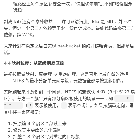
慢路径上每个扇区都要查一次，"快但偶尔崩"远不如"略慢但永
远稳"。
剥离 klib 还有个意外收益——许可证清洁度。klib 是 MIT，并不冲
突，但少一个第三方依赖等于少一份审计成本。最终代码库零第三方
依赖，纯 WDK。
未来计划在稳定之后自实现 per-bucket 锁的开链哈希表，但那是后
话。
4.4 映射粒度：从簇级到扇区级
最初按簇做映射：原始簇 → 重定向簇。这是直觉上最自然的选择
——NTFS 的最小分配单元就是簇，元数据全部是按簇组织的。
实际跑起来才意识到一个问题。NTFS 的簇默认 4KB（8 个 512B 扇
区）。考虑一个簇里只有部分扇区被使用的场景——比如
_ _ * _
（
表示被使用，
表示空闲）。如果按簇重定向，写
* * _ _
*
_
其中任一扇区都要：
把原簇 8 个扇区全部读上来
修改其中要改的几个扇区
把整个 8 个扇区写到重定向目标簇