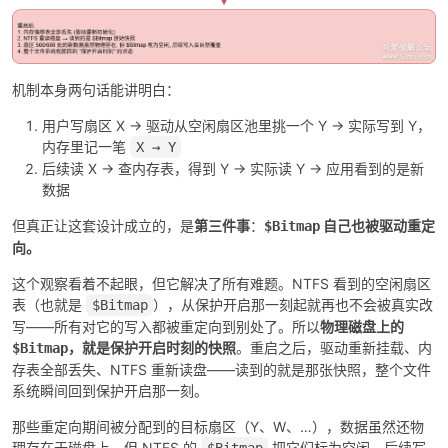
机制本身两句话能讲明白：
用户写扇区 X → 驱动从空闲扇区池里挑一个 Y → 实际写到 Y，
内存里记一笔
X → Y
后续读 X → 查内存表，得到 Y → 实际读 Y → 应用看到的是新
数据
但真正让这套设计成立的，是
第三件事
：
自己也被驱动重定
$Bitmap
向。
这个观察看着不起眼，但它解决了所有难题。NTFS 看到的空闲扇区
表（也就是
），从保护开启那一刻起就再也不会被真实改
$Bitmap
写——所有对它的写入都被重定向到别处了。所以
物理磁盘上的
，就是保护开启时刻的快照
。重启之后，驱动重新挂载、内
$Bitmap
存表全部丢失、NTFS 重新读盘——读到的就是那张快照，整个文件
系统瞬间回到保护开启那一刻。
那些重定向期间被分配到的目标扇区（Y、W、…），数据虽然还物
理存在于磁盘上，但 NTFS 的
把它们标为空闲，后续写