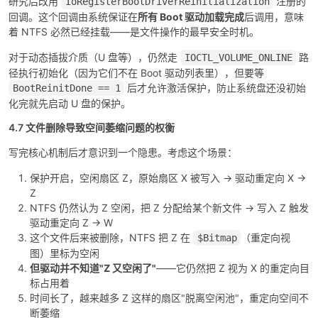
研究后改用
注册的
IoRegisterBootDriverReinitialization
回调。这个回调由系统保证在
所有 Boot 驱动加载完成
后调用，意味
着 NTFS 必然已经挂载——是文件操作的最早安全时机。
对于动态插拔介质（U 盘等），仍然走
路
IOCTL_VOLUME_ONLINE
径执行初始化（因为它们不在 Boot 驱动列表里），但要等
后才允许激活保护，防止系统盘还没初始
BootReinitDone == 1
化完就先启动 U 盘的保护。
4.7 文件删除导致空间萎缩问题的权衡
写完核心机制后才意识到一个隐患。考虑这个场景：
保护开启，空闲扇区 Z，原始扇区 X 被写入 → 驱动重定向 X →
Z
NTFS 仍然认为 Z 空闲，把 Z 分配给某个新文件 → 写入 Z 触发
驱动重定向 Z → W
这个文件后来被删除，NTFS 把 Z 在
（重定向视
$Bitmap
图）里标为空闲
但驱动并不知道"Z 又空闲了"
——它仍然把 Z 视为 X 的重定向目
标占用着
时间长了，越来越多 Z 这样的扇区"脱离空闲池"，重定向空间不
断萎缩