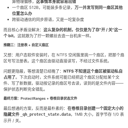
算物理偏移，
这事情本身就容易出错
一个扇区 512B，可能装多条记录，
万一并发写到同一扇区其他
位置怎么办
跨驱动通信的同步原语，又是一坨复杂度
而且核心矛盾没解决：
这么复杂的机制，仅仅是为了存"开 / 关"这一
个 bit
。这就跟为了拧一颗螺丝去造一台机床一样。
推翻三：注册表 + 自定义扇区
又想：用户态软件安装时，在 NTFS 空闲簇里挑一个扇区，把那个扇
区号写注册表。这个扇区由驱动直接读写，不经过文件系统。
问题更隐蔽，等想清楚已经晚了：
NTFS 不知道这个扇区被驱动私自
占用了
。下次启动时，文件系统可能已经把这个扇区分配给某个文
件、写了新数据，驱动按记录的扇区号去读，读到的是文件内容——
保护状态判断完全错乱。
最终方案：ProtectRanges + 卷根目录状态文件
最后想通的方案，反而是最朴素的：
在卷根目录创建一个固定大小的
隐藏文件
，1MB 大小，首字节存 1/0 表
_qh_protect_state.data
示开 / 关。