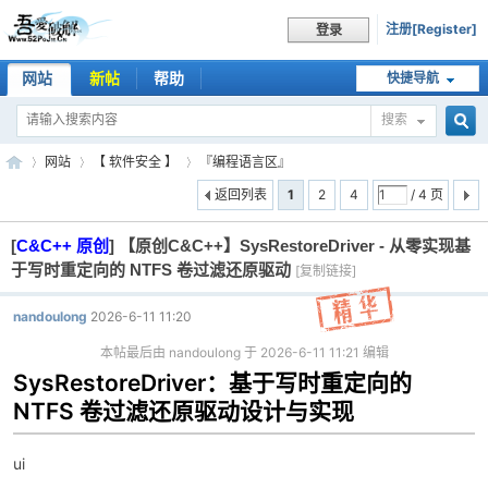
注册[Register]
登录
网站
新帖
帮助
快捷导航
搜索
搜
网站
【 软件安全 】
『编程语言区』
返回列表
1
2
4
/ 4 页
[
C&C++ 原创
]
【原创C&C++】SysRestoreDriver - 从零实现基
索
吾
»
›
›
于写时重定向的 NTFS 卷过滤还原驱动
[复制链接]
nandoulong
2026-6-11 11:20
本帖最后由 nandoulong 于 2026-6-11 11:21 编辑
SysRestoreDriver：基于写时重定向的
NTFS 卷过滤还原驱动设计与实现
ui
爱