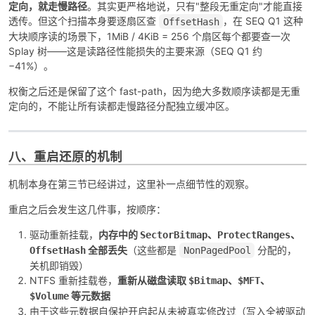
定向，就走慢路径
。其实更严格地说，只有"整段无重定向"才能直接
透传。但这个扫描本身要逐扇区查
，在 SEQ Q1 这种
OffsetHash
大块顺序读的场景下，1MiB / 4KiB = 256 个扇区每个都要查一次
Splay 树——这是读路径性能损失的主要来源（SEQ Q1 约
−41%）。
权衡之后还是保留了这个 fast-path，因为绝大多数顺序读都是无重
定向的，不能让所有读都走慢路径分配独立缓冲区。
八、重启还原的机制
机制本身在第三节已经讲过，这里补一点细节性的观察。
重启之后会发生这几件事，按顺序：
驱动重新挂载，
内存中的
、
、
SectorBitmap
ProtectRanges
全部丢失
（这些都是
分配的，
OffsetHash
NonPagedPool
关机即销毁）
NTFS 重新挂载卷，
重新从磁盘读取
、
、
$Bitmap
$MFT
等元数据
$Volume
由于这些元数据自保护开启起从未被真实修改过（写入全被驱动