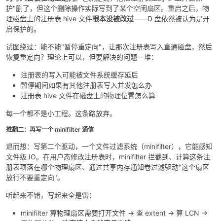
护"删了，但这个删除操作实际写到了某个空闲扇区。重启之后，物
理磁盘上的注册表 hive 文件
根本没被改过
——D 盘依然被认为是开
启保护的。
试图绕过：能不能"暂停重定向"，让那次注册表写入直通磁盘，然后
恢复重定向？理论上可以，但要解决的问题一堆：
注册表的写入可能被文件系统缓存延后
暂停期间如果有其他注册表写入并发怎么办
注册表 hive 文件在磁盘上的物理位置怎么算
每一个都不是小工程。这条路放弃。
推翻二：再写一个 minifilter 通信
退而想：写第二个驱动，一个文件过滤系统（minifilter），它能感知
文件级 IO。在用户态修改注册表时，minifilter 拦截到、计算这条注
册表项落在哪个物理扇区、通过共享内存通知卷过滤驱动"这个扇区
放行不要重定向"。
听起来不错，写起来全是雷：
minifilter 算物理扇区需要打开文件 → 查 extent → 算 LCN →