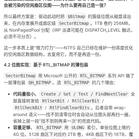
会被污染的空闲扇区位图——为什么要再自己造一张？
所以最终方案是：驱动启动时把
的簇级位图从磁盘读出
$Bitmap
来，在内存里展开成扇区级
。1TB 卷约 256MB，
SectorBitmap
从 NonPagedPool 分配（IRP 派遣可能在 DISPATCH_LEVEL 触达，
必须不可分页）。
这一步本质上是"借力打力"——NTFS 自己已经在维护一份高度优化
的空闲扇区数据结构，去复用它，而不是再造一份。
4.2 位图实现：基于 RTL_BITMAP 的薄包装
用 Microsoft 公开的
系列 API 做了
SectorBitmap
RTL_BITMAP
一层薄包装
。选
的几个理由：
QH_BITMAP
RTL_BITMAP
代码量极小
。
全
Create / Set / Test / FindNextClear
部直接转发给
/
/
RtlSetBit
RtlClearBit
/
。后者自带 wrap-
RtlCheckBit
RtlFindClearBits
around 语义——找不到清零位时会自动从位图头部再扫一遍，
省掉上层一段"找不到则再来一次"的兜底代码。
容量足够
。
用
索引，单张位图上限约
RTL_BITMAP
ULONG
4G 位。512B 扇区下对应约 2TB 卷，4KB 扇区下约 16TB，覆