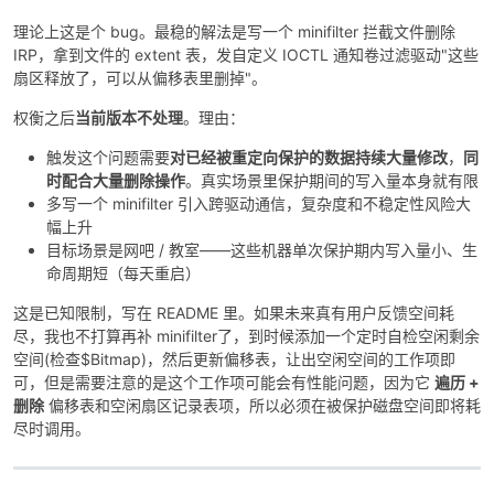
理论上这是个 bug。最稳的解法是写一个 minifilter 拦截文件删除
IRP，拿到文件的 extent 表，发自定义 IOCTL 通知卷过滤驱动"这些
扇区释放了，可以从偏移表里删掉"。
权衡之后
当前版本不处理
。理由：
触发这个问题需要
对已经被重定向保护的数据持续大量修改
，
同
时配合大量删除操作
。真实场景里保护期间的写入量本身就有限
多写一个 minifilter 引入跨驱动通信，复杂度和不稳定性风险大
幅上升
目标场景是网吧 / 教室——这些机器单次保护期内写入量小、生
命周期短（每天重启）
这是已知限制，写在 README 里。如果未来真有用户反馈空间耗
尽，我也不打算再补 minifilter了，到时候添加一个定时自检空闲剩余
空间(检查$Bitmap)，然后更新偏移表，让出空闲空间的工作项即
可，但是需要注意的是这个工作项可能会有性能问题，因为它
遍历 +
删除
偏移表和空闲扇区记录表项，所以必须在被保护磁盘空间即将耗
尽时调用。