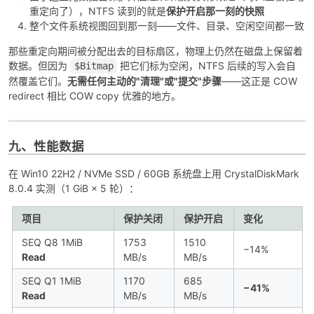
重定向了），NTFS 读到的就是
保护开启那一刻的快照
整个文件系统视图回到那一刻——文件、目录、空闲空间都一致
那些重定向期间被分配出去的目标扇区，物理上仍然在磁盘上保留着
数据。但因为
把它们标为空闲，NTFS 后续的写入会自
$Bitmap
然覆盖它们。
无需任何主动的"清理"或"提交"步骤
——这正是 COW
redirect 相比 COW copy 优雅的地方。
九、性能数据
在 Win10 22H2 / NVMe SSD / 60GB 系统盘上用 CrystalDiskMark
8.0.4 实测（1 GiB × 5 轮）：
项目
保护关闭
保护开启
变化
SEQ Q8 1MiB
1753
1510
−14%
Read
MB/s
MB/s
SEQ Q1 1MiB
1170
685
−41%
Read
MB/s
MB/s