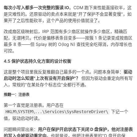
每次小写入都多一次完整的簇读 IO
。CDM 跑下来性能直接砍半，这
是灾难性的。还原驱动的卖点本来就是"开了保护不会显著变慢"，如
果开了之后性能砍半，这个产品的使用价值就没了。
改成扇区级映射后，IRP 范围有多少扇区就操作多少扇区，精确匹
配，无谓拷贝。代价是偏移表条目变多——按簇 1 条记录变成按扇区
最多 8 条——但 Splay 树的 O(log N) 查找完全吃得消，内存增长也
可控。
4.5 保护状态持久化方案的设计权衡
这是整个项目里我反复推翻自己最多的一个点。问题本身简单：
驱动
启动时怎么知道"上次有没有开启保护"？
但因为驱动会重定向所有写
入，常规的"在某处存个标志位"全都行不通。
推翻一：注册表
第一个直觉是注册表。用户态在
下记一个
HKLM\SYSTEM\...\Services\SysRestoreDriver\
值，驱动启动时读。
问题瞬间冒出来：
用户在保护开启状态下关闭 D 盘保护，他对注册表
的写入会被驱动重定向
。也就是说，他把注册表里的"D 盘开启保