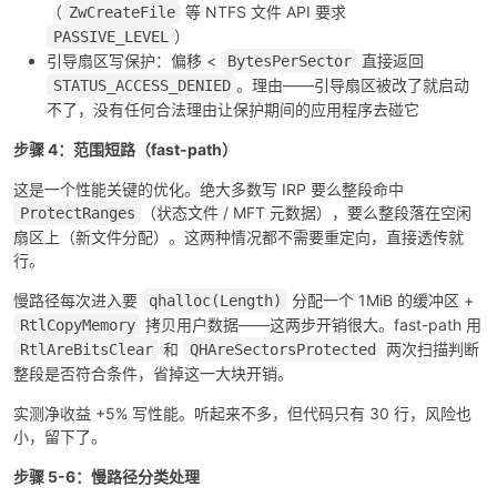
（
等 NTFS 文件 API 要求
ZwCreateFile
）
PASSIVE_LEVEL
引导扇区写保护：偏移 <
直接返回
BytesPerSector
。理由——引导扇区被改了就启动
STATUS_ACCESS_DENIED
不了，没有任何合法理由让保护期间的应用程序去碰它
步骤 4：范围短路（fast-path）
这是一个性能关键的优化。绝大多数写 IRP 要么整段命中
（状态文件 / MFT 元数据），要么整段落在空闲
ProtectRanges
扇区上（新文件分配）。这两种情况都不需要重定向，直接透传就
行。
慢路径每次进入要
分配一个 1MiB 的缓冲区 +
qhalloc(Length)
拷贝用户数据——这两步开销很大。fast-path 用
RtlCopyMemory
和
两次扫描判断
RtlAreBitsClear
QHAreSectorsProtected
整段是否符合条件，省掉这一大块开销。
实测净收益 +5% 写性能。听起来不多，但代码只有 30 行，风险也
小，留下了。
步骤 5-6：慢路径分类处理