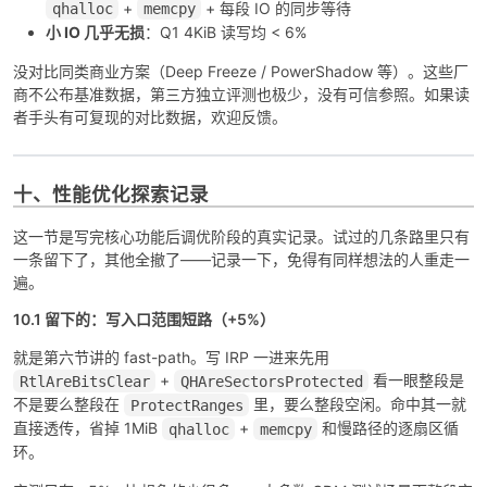
+
+ 每段 IO 的同步等待
qhalloc
memcpy
小 IO 几乎无损
：Q1 4KiB 读写均 < 6%
没对比同类商业方案（Deep Freeze / PowerShadow 等）。这些厂
商不公布基准数据，第三方独立评测也极少，没有可信参照。如果读
者手头有可复现的对比数据，欢迎反馈。
十、性能优化探索记录
这一节是写完核心功能后调优阶段的真实记录。试过的几条路里只有
一条留下了，其他全撤了——记录一下，免得有同样想法的人重走一
遍。
10.1 留下的：写入口范围短路（+5%）
就是第六节讲的 fast-path。写 IRP 一进来先用
+
看一眼整段是
RtlAreBitsClear
QHAreSectorsProtected
不是要么整段在
里，要么整段空闲。命中其一就
ProtectRanges
直接透传，省掉 1MiB
+
和慢路径的逐扇区循
qhalloc
memcpy
环。