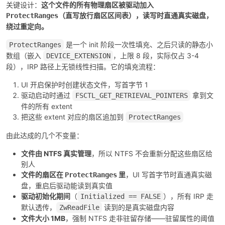
关键设计：
这个文件的所有物理扇区被驱动加入
（直写放行扇区区间表），读写时直通真实磁盘，
ProtectRanges
绕过重定向。
是一个 init 阶段一次性填充、之后只读的静态小
ProtectRanges
数组（嵌入
，上限 8 段，实际仅占 3-4
DEVICE_EXTENSION
段），IRP 路径上无锁线性扫描。它的填充流程：
UI 开启保护时创建状态文件，写首字节 1
驱动启动时通过
拿到文
FSCTL_GET_RETRIEVAL_POINTERS
件的所有 extent
把这些 extent 对应的扇区追加到
ProtectRanges
由此达成的几个不变量：
文件由 NTFS 真实管理
，所以 NTFS 不会重新分配这些扇区给
别人
文件的扇区在
里
，UI 写首字节时直通真实磁
ProtectRanges
盘，重启后驱动能读到真实值
驱动初始化期间
（
），所有 IRP 走
Initialized == FALSE
默认透传，
读到的是真实磁盘内容
ZwReadFile
文件大小 1MB
，强制 NTFS 走非驻留存储——驻留属性的阈值