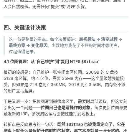
$Bitmap
入会自然覆盖。无需任何"提交"或"清理"步骤。
四、关键设计决策
这一节是整篇的重点。每个决策都讲：
最初想法 → 演变过程 →
最终方案 → 变化原因
。少数地方我花了不短的时间才想明白，
过程值得记录。
4.1 位图管理：从"自己维护"到"复用 NTFS
"
$Bitmap
最初的设想是：自己维护一张空闲扇区位图。200GB 的 C 盘按
512B 扇区算，约 4 亿位，需要 35MB 内存——这个量级勉强能接
受。但如果是 2TB 卷呢？350MB。20TB 呢？3.5GB。内存条不够
的用户立马蓝屏。
于是又退一步：把位图写到磁盘扇区里，需要时局部读取。但这立刻
引出另一个问题——
位图自己也是写操作的对象
，每次更新位图都要
触发新的 IRP，多次扇区读写会把性能打到地板上。
转折点是反向思考的一句话：
既然
也被我重定向了，它在
$Bitmap
磁盘上就永远是保护开启时刻的状态。那它本身就是一张天然的、不