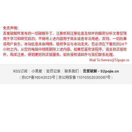
免责声明：
吾爱破解所发布的一切破解补丁、注册机和注册信息及软件的解密分析文章仅限
用于学习和研究目的；不得将上述内容用于商业或者非法用途，否则，一切后果
请用户自负。本站信息来自网络，版权争议与本站无关。您必须在下载后的24个
小时之内，从您的电脑中彻底删除上述内容。如果您喜欢该程序，请支持正版软
件，购买注册，得到更好的正版服务。如有侵权请邮件与我们联系处理。
Mail To:Service@52pojie.cn
RSS订阅
|
小黑屋
|
处罚记录
|
联系我们
|
吾爱破解 - 52pojie.cn
(
京ICP备16042023号 | 京公网安备 11010502030087号
)