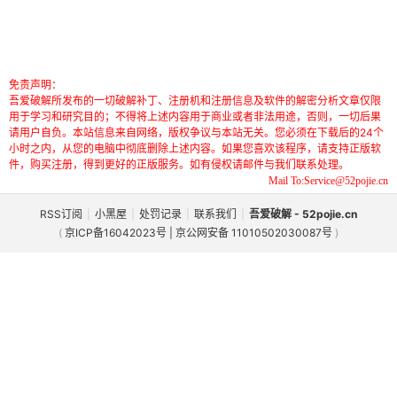
免责声明：
吾爱破解所发布的一切破解补丁、注册机和注册信息及软件的解密分析文章仅限
用于学习和研究目的；不得将上述内容用于商业或者非法用途，否则，一切后果
请用户自负。本站信息来自网络，版权争议与本站无关。您必须在下载后的24个
小时之内，从您的电脑中彻底删除上述内容。如果您喜欢该程序，请支持正版软
件，购买注册，得到更好的正版服务。如有侵权请邮件与我们联系处理。
Mail To:Service@52pojie.cn
RSS订阅
|
小黑屋
|
处罚记录
|
联系我们
|
吾爱破解 - 52pojie.cn
(
京ICP备16042023号 | 京公网安备 11010502030087号
)