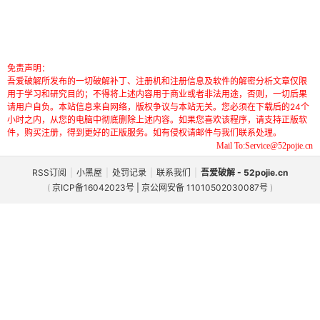
免责声明：
吾爱破解所发布的一切破解补丁、注册机和注册信息及软件的解密分析文章仅限
用于学习和研究目的；不得将上述内容用于商业或者非法用途，否则，一切后果
请用户自负。本站信息来自网络，版权争议与本站无关。您必须在下载后的24个
小时之内，从您的电脑中彻底删除上述内容。如果您喜欢该程序，请支持正版软
件，购买注册，得到更好的正版服务。如有侵权请邮件与我们联系处理。
Mail To:Service@52pojie.cn
RSS订阅
|
小黑屋
|
处罚记录
|
联系我们
|
吾爱破解 - 52pojie.cn
(
京ICP备16042023号 | 京公网安备 11010502030087号
)