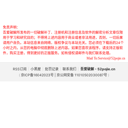
免责声明：
吾爱破解所发布的一切破解补丁、注册机和注册信息及软件的解密分析文章仅限
用于学习和研究目的；不得将上述内容用于商业或者非法用途，否则，一切后果
请用户自负。本站信息来自网络，版权争议与本站无关。您必须在下载后的24个
小时之内，从您的电脑中彻底删除上述内容。如果您喜欢该程序，请支持正版软
件，购买注册，得到更好的正版服务。如有侵权请邮件与我们联系处理。
Mail To:Service@52pojie.cn
RSS订阅
|
小黑屋
|
处罚记录
|
联系我们
|
吾爱破解 - 52pojie.cn
(
京ICP备16042023号 | 京公网安备 11010502030087号
)