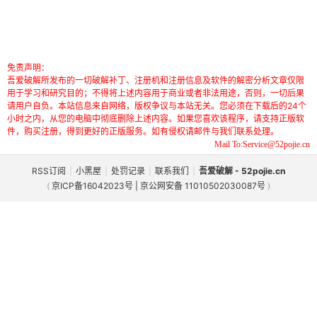
免责声明：
吾爱破解所发布的一切破解补丁、注册机和注册信息及软件的解密分析文章仅限
用于学习和研究目的；不得将上述内容用于商业或者非法用途，否则，一切后果
请用户自负。本站信息来自网络，版权争议与本站无关。您必须在下载后的24个
小时之内，从您的电脑中彻底删除上述内容。如果您喜欢该程序，请支持正版软
件，购买注册，得到更好的正版服务。如有侵权请邮件与我们联系处理。
Mail To:Service@52pojie.cn
RSS订阅
|
小黑屋
|
处罚记录
|
联系我们
|
吾爱破解 - 52pojie.cn
(
京ICP备16042023号 | 京公网安备 11010502030087号
)