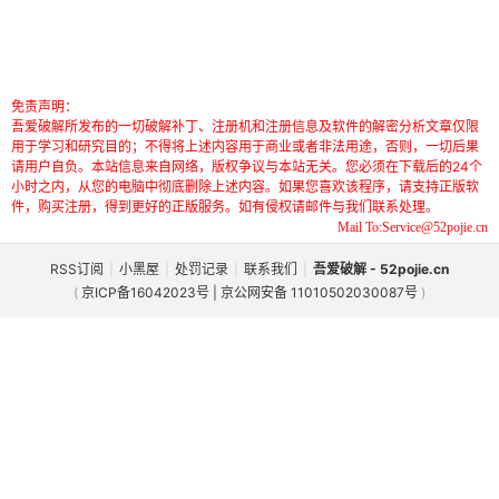
免责声明：
吾爱破解所发布的一切破解补丁、注册机和注册信息及软件的解密分析文章仅限
用于学习和研究目的；不得将上述内容用于商业或者非法用途，否则，一切后果
请用户自负。本站信息来自网络，版权争议与本站无关。您必须在下载后的24个
小时之内，从您的电脑中彻底删除上述内容。如果您喜欢该程序，请支持正版软
件，购买注册，得到更好的正版服务。如有侵权请邮件与我们联系处理。
Mail To:Service@52pojie.cn
RSS订阅
|
小黑屋
|
处罚记录
|
联系我们
|
吾爱破解 - 52pojie.cn
(
京ICP备16042023号 | 京公网安备 11010502030087号
)