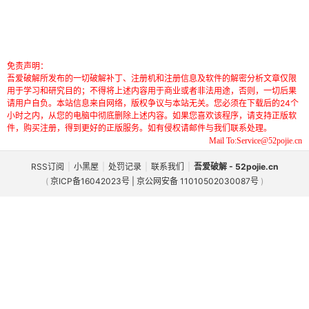
免责声明：
吾爱破解所发布的一切破解补丁、注册机和注册信息及软件的解密分析文章仅限
用于学习和研究目的；不得将上述内容用于商业或者非法用途，否则，一切后果
请用户自负。本站信息来自网络，版权争议与本站无关。您必须在下载后的24个
小时之内，从您的电脑中彻底删除上述内容。如果您喜欢该程序，请支持正版软
件，购买注册，得到更好的正版服务。如有侵权请邮件与我们联系处理。
Mail To:Service@52pojie.cn
RSS订阅
|
小黑屋
|
处罚记录
|
联系我们
|
吾爱破解 - 52pojie.cn
(
京ICP备16042023号 | 京公网安备 11010502030087号
)