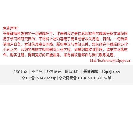
免责声明：
吾爱破解所发布的一切破解补丁、注册机和注册信息及软件的解密分析文章仅限
用于学习和研究目的；不得将上述内容用于商业或者非法用途，否则，一切后果
请用户自负。本站信息来自网络，版权争议与本站无关。您必须在下载后的24个
小时之内，从您的电脑中彻底删除上述内容。如果您喜欢该程序，请支持正版软
件，购买注册，得到更好的正版服务。如有侵权请邮件与我们联系处理。
Mail To:Service@52pojie.cn
RSS订阅
|
小黑屋
|
处罚记录
|
联系我们
|
吾爱破解 - 52pojie.cn
(
京ICP备16042023号 | 京公网安备 11010502030087号
)