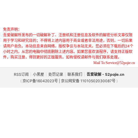
免责声明：
吾爱破解所发布的一切破解补丁、注册机和注册信息及软件的解密分析文章仅限
用于学习和研究目的；不得将上述内容用于商业或者非法用途，否则，一切后果
请用户自负。本站信息来自网络，版权争议与本站无关。您必须在下载后的24个
小时之内，从您的电脑中彻底删除上述内容。如果您喜欢该程序，请支持正版软
件，购买注册，得到更好的正版服务。如有侵权请邮件与我们联系处理。
Mail To:Service@52pojie.cn
RSS订阅
|
小黑屋
|
处罚记录
|
联系我们
|
吾爱破解 - 52pojie.cn
(
京ICP备16042023号 | 京公网安备 11010502030087号
)