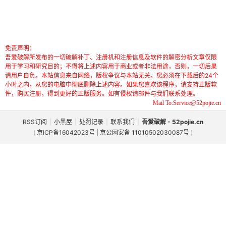
免责声明：
吾爱破解所发布的一切破解补丁、注册机和注册信息及软件的解密分析文章仅限
用于学习和研究目的；不得将上述内容用于商业或者非法用途，否则，一切后果
请用户自负。本站信息来自网络，版权争议与本站无关。您必须在下载后的24个
小时之内，从您的电脑中彻底删除上述内容。如果您喜欢该程序，请支持正版软
件，购买注册，得到更好的正版服务。如有侵权请邮件与我们联系处理。
Mail To:Service@52pojie.cn
RSS订阅
|
小黑屋
|
处罚记录
|
联系我们
|
吾爱破解 - 52pojie.cn
(
京ICP备16042023号 | 京公网安备 11010502030087号
)