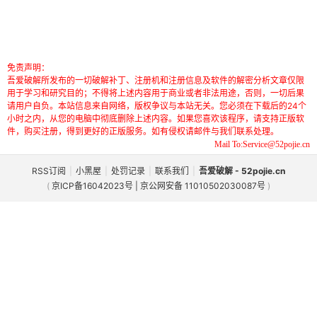
免责声明：
吾爱破解所发布的一切破解补丁、注册机和注册信息及软件的解密分析文章仅限
用于学习和研究目的；不得将上述内容用于商业或者非法用途，否则，一切后果
请用户自负。本站信息来自网络，版权争议与本站无关。您必须在下载后的24个
小时之内，从您的电脑中彻底删除上述内容。如果您喜欢该程序，请支持正版软
件，购买注册，得到更好的正版服务。如有侵权请邮件与我们联系处理。
Mail To:Service@52pojie.cn
RSS订阅
|
小黑屋
|
处罚记录
|
联系我们
|
吾爱破解 - 52pojie.cn
(
京ICP备16042023号 | 京公网安备 11010502030087号
)