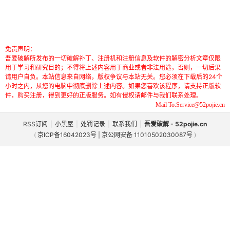
免责声明：
吾爱破解所发布的一切破解补丁、注册机和注册信息及软件的解密分析文章仅限
用于学习和研究目的；不得将上述内容用于商业或者非法用途，否则，一切后果
请用户自负。本站信息来自网络，版权争议与本站无关。您必须在下载后的24个
小时之内，从您的电脑中彻底删除上述内容。如果您喜欢该程序，请支持正版软
件，购买注册，得到更好的正版服务。如有侵权请邮件与我们联系处理。
Mail To:Service@52pojie.cn
RSS订阅
|
小黑屋
|
处罚记录
|
联系我们
|
吾爱破解 - 52pojie.cn
(
京ICP备16042023号 | 京公网安备 11010502030087号
)