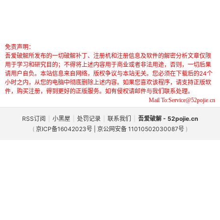
免责声明：
吾爱破解所发布的一切破解补丁、注册机和注册信息及软件的解密分析文章仅限
用于学习和研究目的；不得将上述内容用于商业或者非法用途，否则，一切后果
请用户自负。本站信息来自网络，版权争议与本站无关。您必须在下载后的24个
小时之内，从您的电脑中彻底删除上述内容。如果您喜欢该程序，请支持正版软
件，购买注册，得到更好的正版服务。如有侵权请邮件与我们联系处理。
Mail To:Service@52pojie.cn
RSS订阅
|
小黑屋
|
处罚记录
|
联系我们
|
吾爱破解 - 52pojie.cn
(
京ICP备16042023号 | 京公网安备 11010502030087号
)