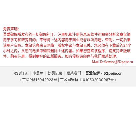
免责声明：
吾爱破解所发布的一切破解补丁、注册机和注册信息及软件的解密分析文章仅限
用于学习和研究目的；不得将上述内容用于商业或者非法用途，否则，一切后果
请用户自负。本站信息来自网络，版权争议与本站无关。您必须在下载后的24个
小时之内，从您的电脑中彻底删除上述内容。如果您喜欢该程序，请支持正版软
件，购买注册，得到更好的正版服务。如有侵权请邮件与我们联系处理。
Mail To:Service@52pojie.cn
RSS订阅
|
小黑屋
|
处罚记录
|
联系我们
|
吾爱破解 - 52pojie.cn
(
京ICP备16042023号 | 京公网安备 11010502030087号
)