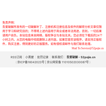
免责声明：
吾爱破解所发布的一切破解补丁、注册机和注册信息及软件的解密分析文章仅限
用于学习和研究目的；不得将上述内容用于商业或者非法用途，否则，一切后果
请用户自负。本站信息来自网络，版权争议与本站无关。您必须在下载后的24个
小时之内，从您的电脑中彻底删除上述内容。如果您喜欢该程序，请支持正版软
件，购买注册，得到更好的正版服务。如有侵权请邮件与我们联系处理。
Mail To:Service@52pojie.cn
RSS订阅
|
小黑屋
|
处罚记录
|
联系我们
|
吾爱破解 - 52pojie.cn
(
京ICP备16042023号 | 京公网安备 11010502030087号
)