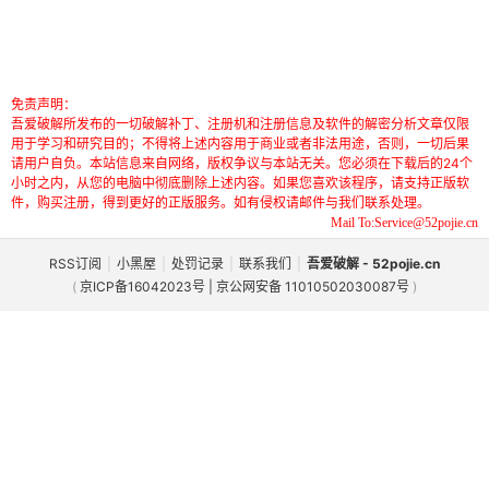
免责声明：
吾爱破解所发布的一切破解补丁、注册机和注册信息及软件的解密分析文章仅限
用于学习和研究目的；不得将上述内容用于商业或者非法用途，否则，一切后果
请用户自负。本站信息来自网络，版权争议与本站无关。您必须在下载后的24个
小时之内，从您的电脑中彻底删除上述内容。如果您喜欢该程序，请支持正版软
件，购买注册，得到更好的正版服务。如有侵权请邮件与我们联系处理。
Mail To:Service@52pojie.cn
RSS订阅
|
小黑屋
|
处罚记录
|
联系我们
|
吾爱破解 - 52pojie.cn
(
京ICP备16042023号 | 京公网安备 11010502030087号
)