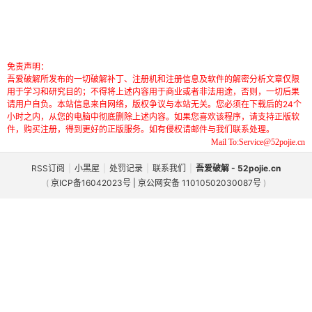
免责声明：
吾爱破解所发布的一切破解补丁、注册机和注册信息及软件的解密分析文章仅限
用于学习和研究目的；不得将上述内容用于商业或者非法用途，否则，一切后果
请用户自负。本站信息来自网络，版权争议与本站无关。您必须在下载后的24个
小时之内，从您的电脑中彻底删除上述内容。如果您喜欢该程序，请支持正版软
件，购买注册，得到更好的正版服务。如有侵权请邮件与我们联系处理。
Mail To:Service@52pojie.cn
RSS订阅
|
小黑屋
|
处罚记录
|
联系我们
|
吾爱破解 - 52pojie.cn
(
京ICP备16042023号 | 京公网安备 11010502030087号
)