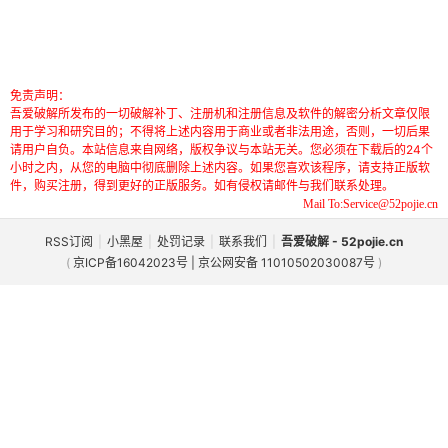
免责声明：
吾爱破解所发布的一切破解补丁、注册机和注册信息及软件的解密分析文章仅限
用于学习和研究目的；不得将上述内容用于商业或者非法用途，否则，一切后果
请用户自负。本站信息来自网络，版权争议与本站无关。您必须在下载后的24个
小时之内，从您的电脑中彻底删除上述内容。如果您喜欢该程序，请支持正版软
件，购买注册，得到更好的正版服务。如有侵权请邮件与我们联系处理。
Mail To:Service@52pojie.cn
RSS订阅
|
小黑屋
|
处罚记录
|
联系我们
|
吾爱破解 - 52pojie.cn
(
京ICP备16042023号 | 京公网安备 11010502030087号
)