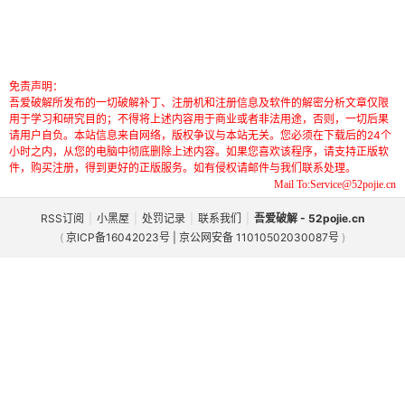
免责声明：
吾爱破解所发布的一切破解补丁、注册机和注册信息及软件的解密分析文章仅限
用于学习和研究目的；不得将上述内容用于商业或者非法用途，否则，一切后果
请用户自负。本站信息来自网络，版权争议与本站无关。您必须在下载后的24个
小时之内，从您的电脑中彻底删除上述内容。如果您喜欢该程序，请支持正版软
件，购买注册，得到更好的正版服务。如有侵权请邮件与我们联系处理。
Mail To:Service@52pojie.cn
RSS订阅
|
小黑屋
|
处罚记录
|
联系我们
|
吾爱破解 - 52pojie.cn
(
京ICP备16042023号 | 京公网安备 11010502030087号
)