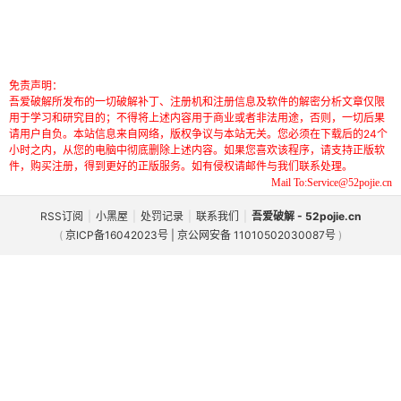
免责声明：
吾爱破解所发布的一切破解补丁、注册机和注册信息及软件的解密分析文章仅限
用于学习和研究目的；不得将上述内容用于商业或者非法用途，否则，一切后果
请用户自负。本站信息来自网络，版权争议与本站无关。您必须在下载后的24个
小时之内，从您的电脑中彻底删除上述内容。如果您喜欢该程序，请支持正版软
件，购买注册，得到更好的正版服务。如有侵权请邮件与我们联系处理。
Mail To:Service@52pojie.cn
RSS订阅
|
小黑屋
|
处罚记录
|
联系我们
|
吾爱破解 - 52pojie.cn
(
京ICP备16042023号 | 京公网安备 11010502030087号
)