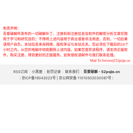
免责声明：
吾爱破解所发布的一切破解补丁、注册机和注册信息及软件的解密分析文章仅限
用于学习和研究目的；不得将上述内容用于商业或者非法用途，否则，一切后果
请用户自负。本站信息来自网络，版权争议与本站无关。您必须在下载后的24个
小时之内，从您的电脑中彻底删除上述内容。如果您喜欢该程序，请支持正版软
件，购买注册，得到更好的正版服务。如有侵权请邮件与我们联系处理。
Mail To:Service@52pojie.cn
RSS订阅
|
小黑屋
|
处罚记录
|
联系我们
|
吾爱破解 - 52pojie.cn
(
京ICP备16042023号 | 京公网安备 11010502030087号
)