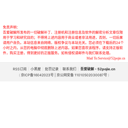
免责声明：
吾爱破解所发布的一切破解补丁、注册机和注册信息及软件的解密分析文章仅限
用于学习和研究目的；不得将上述内容用于商业或者非法用途，否则，一切后果
请用户自负。本站信息来自网络，版权争议与本站无关。您必须在下载后的24个
小时之内，从您的电脑中彻底删除上述内容。如果您喜欢该程序，请支持正版软
件，购买注册，得到更好的正版服务。如有侵权请邮件与我们联系处理。
Mail To:Service@52pojie.cn
RSS订阅
|
小黑屋
|
处罚记录
|
联系我们
|
吾爱破解 - 52pojie.cn
(
京ICP备16042023号 | 京公网安备 11010502030087号
)