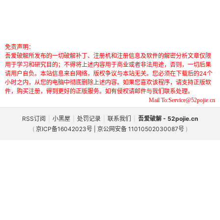
免责声明：
吾爱破解所发布的一切破解补丁、注册机和注册信息及软件的解密分析文章仅限
用于学习和研究目的；不得将上述内容用于商业或者非法用途，否则，一切后果
请用户自负。本站信息来自网络，版权争议与本站无关。您必须在下载后的24个
小时之内，从您的电脑中彻底删除上述内容。如果您喜欢该程序，请支持正版软
件，购买注册，得到更好的正版服务。如有侵权请邮件与我们联系处理。
Mail To:Service@52pojie.cn
RSS订阅
|
小黑屋
|
处罚记录
|
联系我们
|
吾爱破解 - 52pojie.cn
(
京ICP备16042023号 | 京公网安备 11010502030087号
)