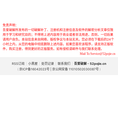
免责声明：
吾爱破解所发布的一切破解补丁、注册机和注册信息及软件的解密分析文章仅限
用于学习和研究目的；不得将上述内容用于商业或者非法用途，否则，一切后果
请用户自负。本站信息来自网络，版权争议与本站无关。您必须在下载后的24个
小时之内，从您的电脑中彻底删除上述内容。如果您喜欢该程序，请支持正版软
件，购买注册，得到更好的正版服务。如有侵权请邮件与我们联系处理。
Mail To:Service@52pojie.cn
RSS订阅
|
小黑屋
|
处罚记录
|
联系我们
|
吾爱破解 - 52pojie.cn
(
京ICP备16042023号 | 京公网安备 11010502030087号
)