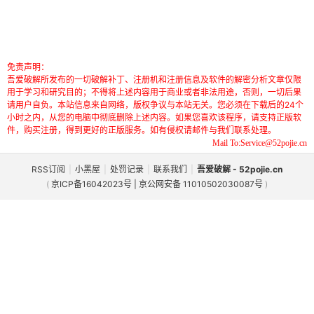
免责声明：
吾爱破解所发布的一切破解补丁、注册机和注册信息及软件的解密分析文章仅限
用于学习和研究目的；不得将上述内容用于商业或者非法用途，否则，一切后果
请用户自负。本站信息来自网络，版权争议与本站无关。您必须在下载后的24个
小时之内，从您的电脑中彻底删除上述内容。如果您喜欢该程序，请支持正版软
件，购买注册，得到更好的正版服务。如有侵权请邮件与我们联系处理。
Mail To:Service@52pojie.cn
RSS订阅
|
小黑屋
|
处罚记录
|
联系我们
|
吾爱破解 - 52pojie.cn
(
京ICP备16042023号 | 京公网安备 11010502030087号
)