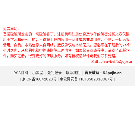
免责声明：
吾爱破解所发布的一切破解补丁、注册机和注册信息及软件的解密分析文章仅限
用于学习和研究目的；不得将上述内容用于商业或者非法用途，否则，一切后果
请用户自负。本站信息来自网络，版权争议与本站无关。您必须在下载后的24个
小时之内，从您的电脑中彻底删除上述内容。如果您喜欢该程序，请支持正版软
件，购买注册，得到更好的正版服务。如有侵权请邮件与我们联系处理。
Mail To:Service@52pojie.cn
RSS订阅
|
小黑屋
|
处罚记录
|
联系我们
|
吾爱破解 - 52pojie.cn
(
京ICP备16042023号 | 京公网安备 11010502030087号
)