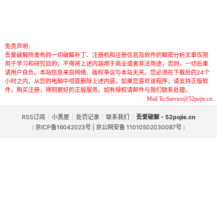
免责声明：
吾爱破解所发布的一切破解补丁、注册机和注册信息及软件的解密分析文章仅限
用于学习和研究目的；不得将上述内容用于商业或者非法用途，否则，一切后果
请用户自负。本站信息来自网络，版权争议与本站无关。您必须在下载后的24个
小时之内，从您的电脑中彻底删除上述内容。如果您喜欢该程序，请支持正版软
件，购买注册，得到更好的正版服务。如有侵权请邮件与我们联系处理。
Mail To:Service@52pojie.cn
RSS订阅
|
小黑屋
|
处罚记录
|
联系我们
|
吾爱破解 - 52pojie.cn
(
京ICP备16042023号 | 京公网安备 11010502030087号
)