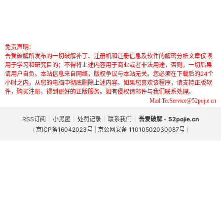
免责声明：
吾爱破解所发布的一切破解补丁、注册机和注册信息及软件的解密分析文章仅限
用于学习和研究目的；不得将上述内容用于商业或者非法用途，否则，一切后果
请用户自负。本站信息来自网络，版权争议与本站无关。您必须在下载后的24个
小时之内，从您的电脑中彻底删除上述内容。如果您喜欢该程序，请支持正版软
件，购买注册，得到更好的正版服务。如有侵权请邮件与我们联系处理。
Mail To:Service@52pojie.cn
RSS订阅
|
小黑屋
|
处罚记录
|
联系我们
|
吾爱破解 - 52pojie.cn
(
京ICP备16042023号 | 京公网安备 11010502030087号
)