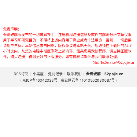
免责声明：
吾爱破解所发布的一切破解补丁、注册机和注册信息及软件的解密分析文章仅限
用于学习和研究目的；不得将上述内容用于商业或者非法用途，否则，一切后果
请用户自负。本站信息来自网络，版权争议与本站无关。您必须在下载后的24个
小时之内，从您的电脑中彻底删除上述内容。如果您喜欢该程序，请支持正版软
件，购买注册，得到更好的正版服务。如有侵权请邮件与我们联系处理。
Mail To:Service@52pojie.cn
RSS订阅
|
小黑屋
|
处罚记录
|
联系我们
|
吾爱破解 - 52pojie.cn
(
京ICP备16042023号 | 京公网安备 11010502030087号
)