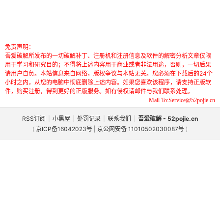
免责声明：
吾爱破解所发布的一切破解补丁、注册机和注册信息及软件的解密分析文章仅限
用于学习和研究目的；不得将上述内容用于商业或者非法用途，否则，一切后果
请用户自负。本站信息来自网络，版权争议与本站无关。您必须在下载后的24个
小时之内，从您的电脑中彻底删除上述内容。如果您喜欢该程序，请支持正版软
件，购买注册，得到更好的正版服务。如有侵权请邮件与我们联系处理。
Mail To:Service@52pojie.cn
RSS订阅
|
小黑屋
|
处罚记录
|
联系我们
|
吾爱破解 - 52pojie.cn
(
京ICP备16042023号 | 京公网安备 11010502030087号
)