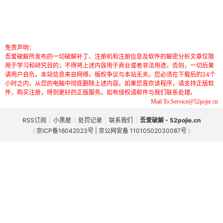
免责声明：
吾爱破解所发布的一切破解补丁、注册机和注册信息及软件的解密分析文章仅限
用于学习和研究目的；不得将上述内容用于商业或者非法用途，否则，一切后果
请用户自负。本站信息来自网络，版权争议与本站无关。您必须在下载后的24个
小时之内，从您的电脑中彻底删除上述内容。如果您喜欢该程序，请支持正版软
件，购买注册，得到更好的正版服务。如有侵权请邮件与我们联系处理。
Mail To:Service@52pojie.cn
RSS订阅
|
小黑屋
|
处罚记录
|
联系我们
|
吾爱破解 - 52pojie.cn
(
京ICP备16042023号 | 京公网安备 11010502030087号
)