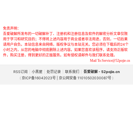
免责声明：
吾爱破解所发布的一切破解补丁、注册机和注册信息及软件的解密分析文章仅限
用于学习和研究目的；不得将上述内容用于商业或者非法用途，否则，一切后果
请用户自负。本站信息来自网络，版权争议与本站无关。您必须在下载后的24个
小时之内，从您的电脑中彻底删除上述内容。如果您喜欢该程序，请支持正版软
件，购买注册，得到更好的正版服务。如有侵权请邮件与我们联系处理。
Mail To:Service@52pojie.cn
RSS订阅
|
小黑屋
|
处罚记录
|
联系我们
|
吾爱破解 - 52pojie.cn
(
京ICP备16042023号 | 京公网安备 11010502030087号
)