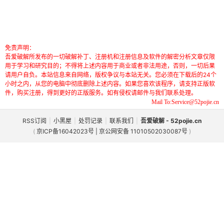
免责声明：
吾爱破解所发布的一切破解补丁、注册机和注册信息及软件的解密分析文章仅限
用于学习和研究目的；不得将上述内容用于商业或者非法用途，否则，一切后果
请用户自负。本站信息来自网络，版权争议与本站无关。您必须在下载后的24个
小时之内，从您的电脑中彻底删除上述内容。如果您喜欢该程序，请支持正版软
件，购买注册，得到更好的正版服务。如有侵权请邮件与我们联系处理。
Mail To:Service@52pojie.cn
RSS订阅
|
小黑屋
|
处罚记录
|
联系我们
|
吾爱破解 - 52pojie.cn
(
京ICP备16042023号 | 京公网安备 11010502030087号
)