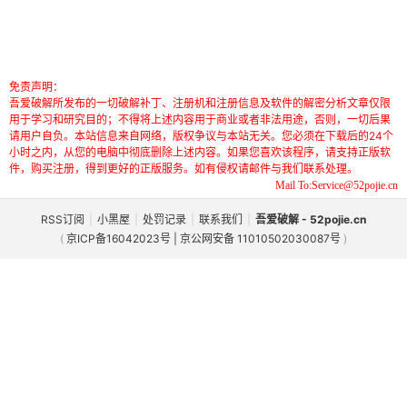
免责声明：
吾爱破解所发布的一切破解补丁、注册机和注册信息及软件的解密分析文章仅限
用于学习和研究目的；不得将上述内容用于商业或者非法用途，否则，一切后果
请用户自负。本站信息来自网络，版权争议与本站无关。您必须在下载后的24个
小时之内，从您的电脑中彻底删除上述内容。如果您喜欢该程序，请支持正版软
件，购买注册，得到更好的正版服务。如有侵权请邮件与我们联系处理。
Mail To:Service@52pojie.cn
RSS订阅
|
小黑屋
|
处罚记录
|
联系我们
|
吾爱破解 - 52pojie.cn
(
京ICP备16042023号 | 京公网安备 11010502030087号
)