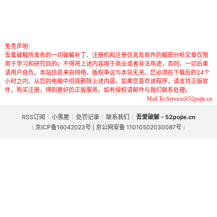
免责声明：
吾爱破解所发布的一切破解补丁、注册机和注册信息及软件的解密分析文章仅限
用于学习和研究目的；不得将上述内容用于商业或者非法用途，否则，一切后果
请用户自负。本站信息来自网络，版权争议与本站无关。您必须在下载后的24个
小时之内，从您的电脑中彻底删除上述内容。如果您喜欢该程序，请支持正版软
件，购买注册，得到更好的正版服务。如有侵权请邮件与我们联系处理。
Mail To:Service@52pojie.cn
RSS订阅
|
小黑屋
|
处罚记录
|
联系我们
|
吾爱破解 - 52pojie.cn
(
京ICP备16042023号 | 京公网安备 11010502030087号
)