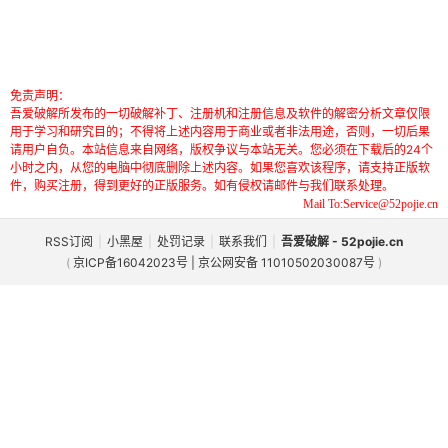
免责声明：
吾爱破解所发布的一切破解补丁、注册机和注册信息及软件的解密分析文章仅限
用于学习和研究目的；不得将上述内容用于商业或者非法用途，否则，一切后果
请用户自负。本站信息来自网络，版权争议与本站无关。您必须在下载后的24个
小时之内，从您的电脑中彻底删除上述内容。如果您喜欢该程序，请支持正版软
件，购买注册，得到更好的正版服务。如有侵权请邮件与我们联系处理。
Mail To:Service@52pojie.cn
RSS订阅
|
小黑屋
|
处罚记录
|
联系我们
|
吾爱破解 - 52pojie.cn
(
京ICP备16042023号 | 京公网安备 11010502030087号
)