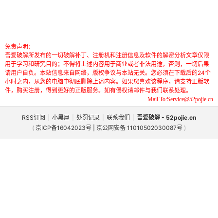
免责声明：
吾爱破解所发布的一切破解补丁、注册机和注册信息及软件的解密分析文章仅限
用于学习和研究目的；不得将上述内容用于商业或者非法用途，否则，一切后果
请用户自负。本站信息来自网络，版权争议与本站无关。您必须在下载后的24个
小时之内，从您的电脑中彻底删除上述内容。如果您喜欢该程序，请支持正版软
件，购买注册，得到更好的正版服务。如有侵权请邮件与我们联系处理。
Mail To:Service@52pojie.cn
RSS订阅
|
小黑屋
|
处罚记录
|
联系我们
|
吾爱破解 - 52pojie.cn
(
京ICP备16042023号 | 京公网安备 11010502030087号
)