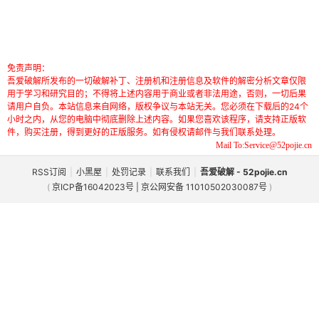
免责声明：
吾爱破解所发布的一切破解补丁、注册机和注册信息及软件的解密分析文章仅限
用于学习和研究目的；不得将上述内容用于商业或者非法用途，否则，一切后果
请用户自负。本站信息来自网络，版权争议与本站无关。您必须在下载后的24个
小时之内，从您的电脑中彻底删除上述内容。如果您喜欢该程序，请支持正版软
件，购买注册，得到更好的正版服务。如有侵权请邮件与我们联系处理。
Mail To:Service@52pojie.cn
RSS订阅
|
小黑屋
|
处罚记录
|
联系我们
|
吾爱破解 - 52pojie.cn
(
京ICP备16042023号 | 京公网安备 11010502030087号
)