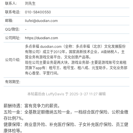
联系人:
刘先生
联系电话:
010-58400550
邮箱:
liufei@duodian.com
QQ/微信:
-
公司网址:
https://duodian.com
-
多点幸福 duodian.com（全称：多点幸福（北京）文化发展股份
有限公司）成立于2012年，国家高新技术企业，A级纳税人，主
营业务有游戏交易平台、文化创意产品等。
公司介绍:
现在公司主要业务是两大块，游戏业务部-主要是游戏账号交易租
赁旗下app有：租号王、租号宝、租八戒、元宝助手，文化业务部
有心香堂、字里行间。
有效期至:
本帖最后由 LuffyDavis 于 2025-3-27 11:27 编辑
52
薪酬待遇：富有竞争力的薪资。
五险一金：全基数足额缴纳五险一金，一档综合医疗保险、公积金缴
存比例7%。
健康保障：商业意外险、补充医疗保险、子女补充医疗保险、员工健
康体检等。