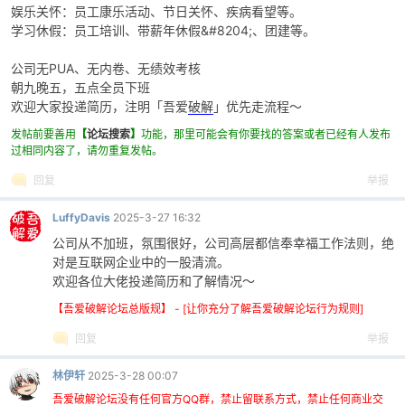
娱乐关怀：员工康乐活动、节日关怀、疾病看望等。
学习休假：员工培训、带薪年休假&#8204;、团建等。
公司无PUA、无内卷、无绩效考核
po
朝九晚五，五点全员下班
欢迎大家投递简历，注明「吾爱
破解
」优先走流程～
发帖前要善用
【
论坛搜索
】
功能，那里可能会有你要找的答案或者已经有人发布
过相同内容了，请勿重复发帖。
回复
举报
LuffyDavis
2025-3-27 16:32
公司从不加班，氛围很好，公司高层都信奉幸福工作法则，绝
对是互联网企业中的一股清流。
jie.
欢迎各位大佬投递简历和了解情况～
【吾爱破解论坛总版规】 - [让你充分了解吾爱破解论坛行为规则]
回复
举报
林伊轩
2025-3-28 00:07
吾爱破解论坛没有任何官方QQ群，禁止留联系方式，禁止任何商业交