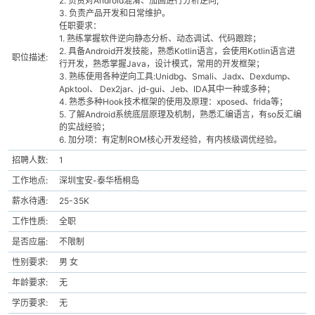
2. 负责对Android混淆、加固进行分析逆向;
3. 负责产品开发和日常维护。
任职要求：
1. 熟练掌握软件逆向静态分析、动态调试、代码跟踪；
2. 具备Android开发技能，熟悉Kotlin语言，会使用Kotlin语言进
职位描述:
行开发，熟悉掌握Java，设计模式，常用的开发框架；
3. 熟练使用各种逆向工具:Unidbg、Smali、Jadx、Dexdump、
Apktool、 Dex2jar、jd-gui、Jeb、IDA其中一种或多种；
4. 熟悉多种Hook技术框架的使用及原理：xposed、frida等；
5. 了解Android系统底层原理及机制，熟悉汇编语言，有so反汇编
的实战经验；
破
6. 加分项：有定制ROM核心开发经验，有内核级调优经验。
招聘人数:
1
工作地点:
深圳宝安-泰华梧桐岛
薪水待遇:
25-35K
工作性质:
全职
是否应届:
不限制
性别要求:
男 女
解
年龄要求:
无
学历要求:
无