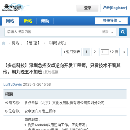
注册[Register]
登录
网站
新帖
帮助
快捷导航
搜索
搜
网站
【 管 理 】
『招聘求职』
返回列表
1
2
/ 2 页
【多点科技】深圳急招安卓逆向开发工程师，只看技术不看其
索
吾
»
›
›
他，朝九晚五不加班
[复制链接]
LuffyDavis
2025-3-26 15:58
招聘
公司名称:
多点幸福（北京）文化发展股份有限公司深圳分公司
职位名称:
安卓逆向开发工程师
岗位职责：
1. 负责Android应用逆向工作，正向开发；
爱