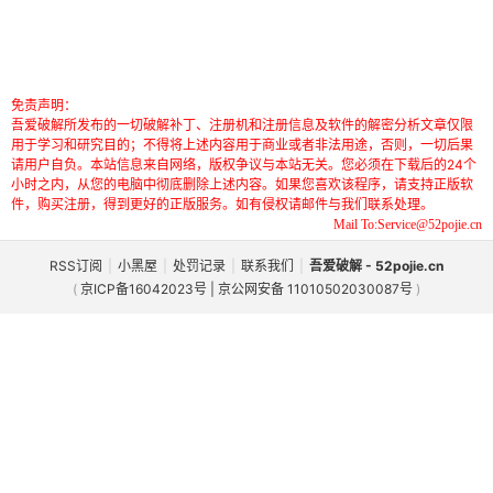
免责声明：
吾爱破解所发布的一切破解补丁、注册机和注册信息及软件的解密分析文章仅限
用于学习和研究目的；不得将上述内容用于商业或者非法用途，否则，一切后果
请用户自负。本站信息来自网络，版权争议与本站无关。您必须在下载后的24个
小时之内，从您的电脑中彻底删除上述内容。如果您喜欢该程序，请支持正版软
件，购买注册，得到更好的正版服务。如有侵权请邮件与我们联系处理。
Mail To:Service@52pojie.cn
RSS订阅
|
小黑屋
|
处罚记录
|
联系我们
|
吾爱破解 - 52pojie.cn
(
京ICP备16042023号 | 京公网安备 11010502030087号
)