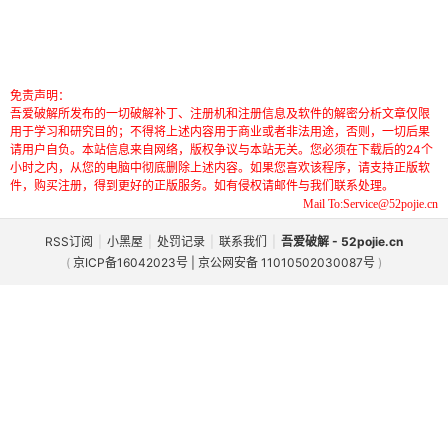
免责声明：
吾爱破解所发布的一切破解补丁、注册机和注册信息及软件的解密分析文章仅限
用于学习和研究目的；不得将上述内容用于商业或者非法用途，否则，一切后果
请用户自负。本站信息来自网络，版权争议与本站无关。您必须在下载后的24个
小时之内，从您的电脑中彻底删除上述内容。如果您喜欢该程序，请支持正版软
件，购买注册，得到更好的正版服务。如有侵权请邮件与我们联系处理。
Mail To:Service@52pojie.cn
RSS订阅
|
小黑屋
|
处罚记录
|
联系我们
|
吾爱破解 - 52pojie.cn
(
京ICP备16042023号 | 京公网安备 11010502030087号
)