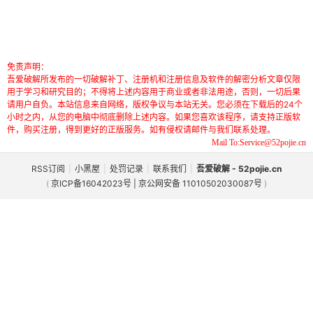
免责声明：
吾爱破解所发布的一切破解补丁、注册机和注册信息及软件的解密分析文章仅限
用于学习和研究目的；不得将上述内容用于商业或者非法用途，否则，一切后果
请用户自负。本站信息来自网络，版权争议与本站无关。您必须在下载后的24个
小时之内，从您的电脑中彻底删除上述内容。如果您喜欢该程序，请支持正版软
件，购买注册，得到更好的正版服务。如有侵权请邮件与我们联系处理。
Mail To:Service@52pojie.cn
RSS订阅
|
小黑屋
|
处罚记录
|
联系我们
|
吾爱破解 - 52pojie.cn
(
京ICP备16042023号 | 京公网安备 11010502030087号
)