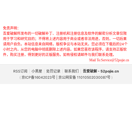
免责声明：
吾爱破解所发布的一切破解补丁、注册机和注册信息及软件的解密分析文章仅限
用于学习和研究目的；不得将上述内容用于商业或者非法用途，否则，一切后果
请用户自负。本站信息来自网络，版权争议与本站无关。您必须在下载后的24个
小时之内，从您的电脑中彻底删除上述内容。如果您喜欢该程序，请支持正版软
件，购买注册，得到更好的正版服务。如有侵权请邮件与我们联系处理。
Mail To:Service@52pojie.cn
RSS订阅
|
小黑屋
|
处罚记录
|
联系我们
|
吾爱破解 - 52pojie.cn
(
京ICP备16042023号 | 京公网安备 11010502030087号
)